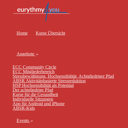
Home
Kurse Übersicht
Angebote
ECC Community Circle
ECC Mitgliederbereich
Stressbewältigung, Hochsensibilität, Achtgliedriger Pfad
ABSR Aktivitätsbasierte Stressreduktion
HSP Hochsensibilität als Potential
Der achtgliedrige Pfad
Kurse für die Gesundheit
Individuelle Sitzungen
App für Android und iPhone
ABSR-Kids
Events