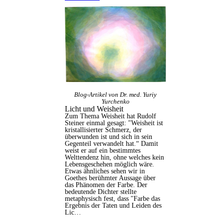
Blog-Artikel von Dr. med. Yuriy
Yurchenko
Licht und Weisheit
Zum Thema Weisheit hat Rudolf
Steiner einmal gesagt: "Weisheit ist
kristallisierter Schmerz, der
überwunden ist und sich in sein
Gegenteil verwandelt hat.“ Damit
weist er auf ein bestimmtes
Welttendenz hin, ohne welches kein
Lebensgeschehen möglich wäre.
Etwas ähnliches sehen wir in
Goethes berühmter Aussage über
das Phänomen der Farbe. Der
bedeutende Dichter stellte
metaphysisch fest, dass "Farbe das
Ergebnis der Taten und Leiden des
Lic…