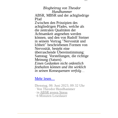
Blogbeitrag von Theodor
Hundhammer
ABSR, MBSR und der achtgliedrige
Pfad
Zwischen den Prinzipien des
achtgliedrigen Pfades, welche als
die zentralen Qualitäten der
Achtsamkeit angesehen werden
können, und den von Rudolf Steiner
in seinem Vortrag "Nervosität und
lchheit" beschriebenen Formen von
Nervosität, besteht eine
überraschende Übereinstimmung:
Samstag: Vorstellungen, die richtige
Meinung (Saturn).
Einen Gedanken nicht ordentlich
festhalten können und ihn wirklich
in seinen Konsequenzen verfolg…
Mehr lesen…
Dienstag, 06. Juni 2023, 09:32 Uhr
Von Theodor Hundhammer
in
ABSR gegen Stress
6 Minuten Lesedauer