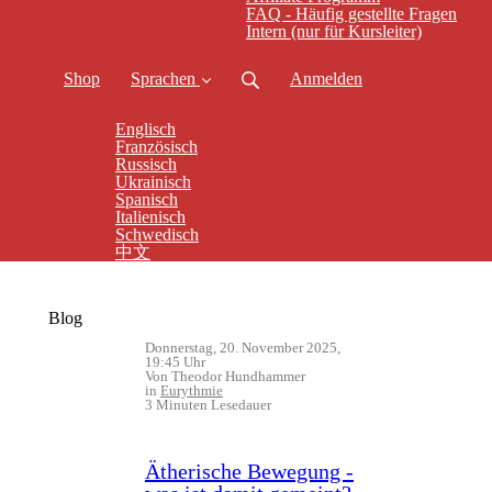
FAQ - Häufig gestellte Fragen
Intern (nur für Kursleiter)
Shop
Sprachen
Anmelden
Englisch
Französisch
Russisch
Ukrainisch
Spanisch
Italienisch
Schwedisch
中文
Blog
Donnerstag, 20. November 2025,
19:45 Uhr
Von Theodor Hundhammer
in
Eurythmie
3 Minuten Lesedauer
Ätherische Bewegung -