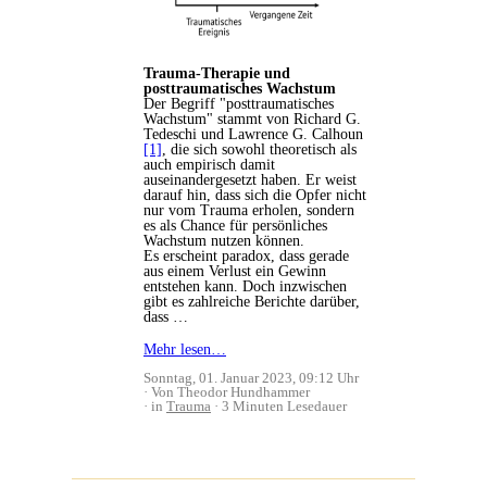
Trauma-Therapie und
posttraumatisches Wachstum
Der Begriff "posttraumatisches
Wachstum" stammt von Richard G.
Tedeschi und Lawrence G. Calhoun
[1]
, die sich sowohl theoretisch als
auch empirisch damit
auseinandergesetzt haben. Er weist
darauf hin, dass sich die Opfer nicht
nur vom Trauma erholen, sondern
es als Chance für persönliches
Wachstum nutzen können.
Es erscheint paradox, dass gerade
aus einem Verlust ein Gewinn
entstehen kann. Doch inzwischen
gibt es zahlreiche Berichte darüber,
dass …
Mehr lesen…
Sonntag, 01. Januar 2023, 09:12 Uhr
Von Theodor Hundhammer
in
Trauma
3 Minuten Lesedauer