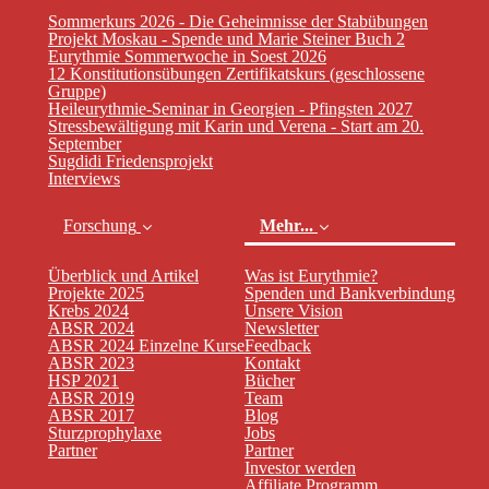
Sommerkurs 2026 - Die Geheimnisse der Stabübungen
Projekt Moskau - Spende und Marie Steiner Buch 2
Eurythmie Sommerwoche in Soest 2026
12 Konstitutionsübungen Zertifikatskurs (geschlossene
Gruppe)
Heileurythmie-Seminar in Georgien - Pfingsten 2027
Stressbewältigung mit Karin und Verena - Start am 20.
September
Sugdidi Friedensprojekt
Interviews
Forschung
Mehr...
Überblick und Artikel
Was ist Eurythmie?
Projekte 2025
Spenden und Bankverbindung
Krebs 2024
Unsere Vision
ABSR 2024
Newsletter
ABSR 2024 Einzelne Kurse
Feedback
ABSR 2023
Kontakt
HSP 2021
Bücher
ABSR 2019
Team
(current)
ABSR 2017
Blog
Sturzprophylaxe
Jobs
Partner
Partner
Investor werden
Affiliate Programm