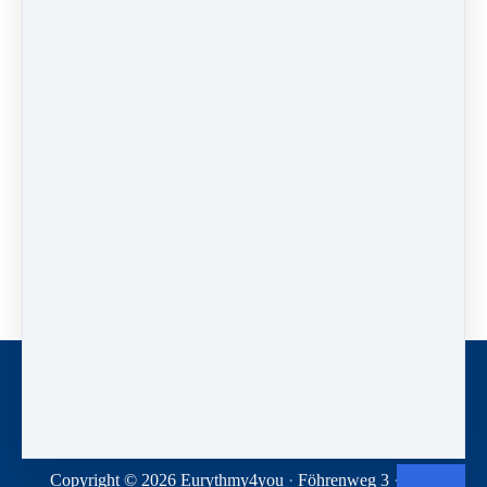
POFICHBEXXX
Für Überweisungen innerhalb
der Schweiz:
QR-Einzahlungsschein
zum Ausdrucken
Kontakt
Newsletter
Spenden
Geschäftsbedingungen
Datenschutz
Copyright © 2026
Eurythmy4you
·
Föhrenweg 3
·
2560