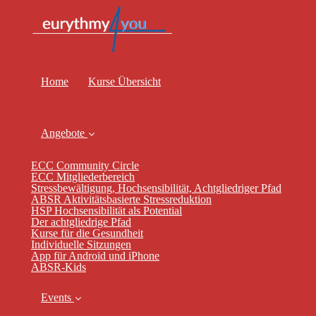
Home
Kurse Übersicht
Angebote
ECC Community Circle
ECC Mitgliederbereich
Stressbewältigung, Hochsensibilität, Achtgliedriger Pfad
ABSR Aktivitätsbasierte Stressreduktion
HSP Hochsensibilität als Potential
Der achtgliedrige Pfad
Kurse für die Gesundheit
Individuelle Sitzungen
App für Android und iPhone
ABSR-Kids
Events