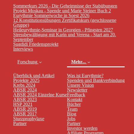
Sommerkurs 2026 - Die Geheimnisse der Stabübungen
Projekt Moskau - Spende und Marie Steiner Buch 2
Eurythmie Sommerwoche in Soest 2026
12 Konstitutionsübungen Zertifikatskurs (geschlossene
Gruppe)
Heileurythmie-Seminar in Georgien - Pfingsten 2027
Stressbewältigung mit Karin und Verena - Start am 20.
September
Sugdidi Friedensprojekt
Interviews
Forschung
Mehr...
Überblick und Artikel
Was ist Eurythmie?
(curr
Projekte 2025
Spenden und Bankverbindung
Krebs 2024
Unsere Vision
ABSR 2024
Newsletter
ABSR 2024 Einzelne Kurse
Feedback
ABSR 2023
Kontakt
HSP 2021
Bücher
ABSR 2019
Team
ABSR 2017
Blog
Sturzprophylaxe
Jobs
Partner
Partner
Investor werden
Affiliate Programm