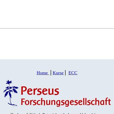
Home
⎪
Kurse
⎪
ECC