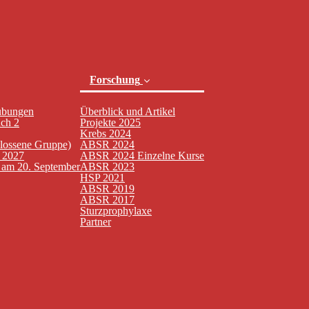
Forschung
übungen
Überblick und Artikel
uch 2
Projekte 2025
Krebs 2024
hlossene Gruppe)
ABSR 2024
n 2027
ABSR 2024 Einzelne Kurse
t am 20. September
ABSR 2023
(current)
HSP 2021
ABSR 2019
ABSR 2017
Sturzprophylaxe
Partner