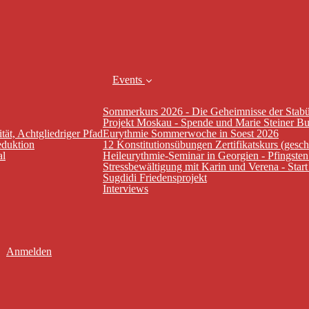
Events
Sommerkurs 2026 - Die Geheimnisse der Stab
Projekt Moskau - Spende und Marie Steiner B
tät, Achtgliedriger Pfad
Eurythmie Sommerwoche in Soest 2026
eduktion
12 Konstitutionsübungen Zertifikatskurs (gesc
al
Heileurythmie-Seminar in Georgien - Pfingste
Stressbewältigung mit Karin und Verena - Star
Sugdidi Friedensprojekt
Interviews
Anmelden