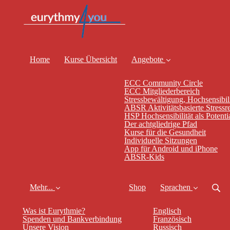
Home
Kurse Übersicht
Angebote
ECC Community Circle
ECC Mitgliederbereich
Stressbewältigung, Hochsensibili
ABSR Aktivitätsbasierte Stressr
HSP Hochsensibilität als Potenti
Der achtgliedrige Pfad
Kurse für die Gesundheit
Individuelle Sitzungen
App für Android und iPhone
ABSR-Kids
Mehr...
Shop
Sprachen
Was ist Eurythmie?
Englisch
Spenden und Bankverbindung
Französisch
Unsere Vision
Russisch