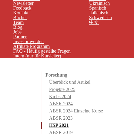
Newsletter
Ukrainisch
Feedback
Spanisch
Kontakt
Italienisch
Bücher
Schwedisch
Team
中文
Blog
Jobs
Partner
Investor werden
Affiliate Programm
FAQ - Häufig gestellte Fragen
Intern (nur für Kursleiter)
Forschung
Überblick und Artikel
Projekte 2025
Krebs 2024
ABSR 2024
ABSR 2024 Einzelne Kurse
ABSR 2023
HSP 2021
ABSR 2019