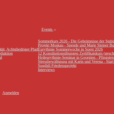
Events
Sommerkurs 2026 - Die Geheimnisse der Stab
Projekt Moskau - Spende und Marie Steiner B
tät, Achtgliedriger Pfad
Eurythmie Sommerwoche in Soest 2026
eduktion
12 Konstitutionsübungen Zertifikatskurs (gesc
al
Heileurythmie-Seminar in Georgien - Pfingste
Stressbewältigung mit Karin und Verena - Star
Sugdidi Friedensprojekt
Interviews
Anmelden