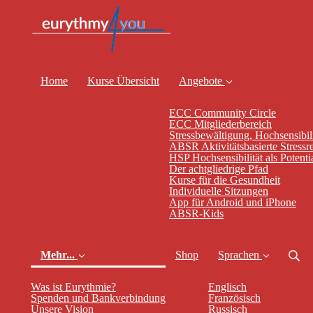
Home
Kurse Übersicht
Angebote
ECC Community Circle
ECC Mitgliederbereich
Stressbewältigung, Hochsensibili
ABSR Aktivitätsbasierte Stressr
HSP Hochsensibilität als Potenti
Der achtgliedrige Pfad
Kurse für die Gesundheit
Individuelle Sitzungen
App für Android und iPhone
ABSR-Kids
Mehr...
Shop
Sprachen
Was ist Eurythmie?
Englisch
Spenden und Bankverbindung
Französisch
Unsere Vision
Russisch