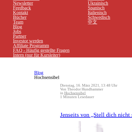
Newsletter
Ukrainisch
Feedback
Spanisch
Kontakt
Italienisch
Bücher
Schwedisch
Team
中文
(current)
Blog
Jobs
Partner
Investor werden
Affiliate Programm
FAQ - Häufig gestellte Fragen
Intern (nur für Kursleiter)
Blog
Hochsensibel
Dienstag, 16. März 2021, 13:48 Uhr
Von Theodor Hundhammer
in
Hochsensibel
1 Minuten Lesedauer
Jenseits von „Stell dich nicht