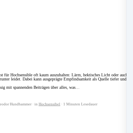
 ist für Hochsensible oft kaum auszuhalten: Lärm, hektisches Licht oder auch 
darunter leidet. Dabei kann ausgeprägte Empfindsamkeit als Quelle tiefer und wa
.
ssig mit spannenden Beiträgen über alles, was…
eodor Hundhammer
in
Hochsensibel
1 Minuten Lesedauer