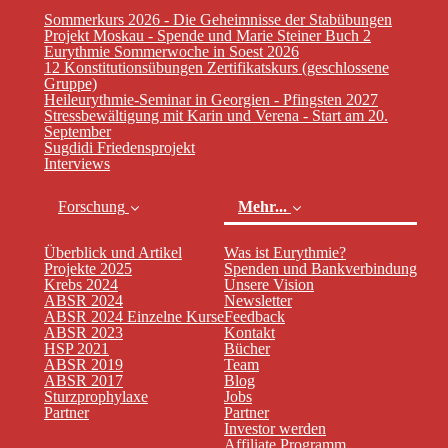
Sommerkurs 2026 - Die Geheimnisse der Stabübungen
Projekt Moskau - Spende und Marie Steiner Buch 2
Eurythmie Sommerwoche in Soest 2026
12 Konstitutionsübungen Zertifikatskurs (geschlossene
Gruppe)
Heileurythmie-Seminar in Georgien - Pfingsten 2027
Stressbewältigung mit Karin und Verena - Start am 20.
September
Sugdidi Friedensprojekt
Interviews
Forschung
Mehr...
Überblick und Artikel
Was ist Eurythmie?
Projekte 2025
Spenden und Bankverbindung
Krebs 2024
Unsere Vision
ABSR 2024
Newsletter
ABSR 2024 Einzelne Kurse
Feedback
ABSR 2023
Kontakt
HSP 2021
Bücher
ABSR 2019
Team
(current)
ABSR 2017
Blog
Sturzprophylaxe
Jobs
Partner
Partner
Investor werden
Affiliate Programm