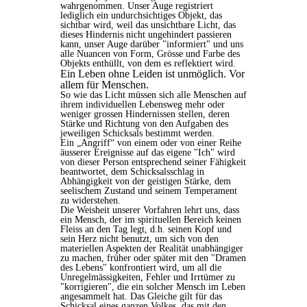
wahrgenommen. Unser Auge registriert
lediglich ein undurchsichtiges Objekt, das
sichtbar wird, weil das unsichtbare Licht, das
dieses Hindernis nicht ungehindert passieren
kann, unser Auge darüber "informiert" und uns
alle Nuancen von Form, Grösse und Farbe des
Objekts enthüllt, von dem es reflektiert wird.
Ein Leben ohne Leiden ist unmöglich. Vor
allem für Menschen.
So wie das Licht müssen sich alle Menschen auf
ihrem individuellen Lebensweg mehr oder
weniger grossen Hindernissen stellen, deren
Stärke und Richtung von den Aufgaben des
jeweiligen Schicksals bestimmt werden.
Ein „Angriff“ von einem oder von einer Reihe
äusserer Ereignisse auf das eigene "Ich" wird
von dieser Person entsprechend seiner Fähigkeit
beantwortet, dem Schicksalsschlag in
Abhängigkeit von der geistigen Stärke, dem
seelischem Zustand und seinem Temperament
zu widerstehen.
Die Weisheit unserer Vorfahren lehrt uns, dass
ein Mensch, der im spirituellen Bereich keinen
Fleiss an den Tag legt, d.h. seinen Kopf und
sein Herz nicht benutzt, um sich von den
materiellen Aspekten der Realität unabhängiger
zu machen, früher oder später mit den "Dramen
des Lebens" konfrontiert wird, um all die
Unregelmässigkeiten, Fehler und Irrtümer zu
"korrigieren", die ein solcher Mensch im Leben
angesammelt hat. Das Gleiche gilt für das
Schicksal eines ganzen Volkes, das mit den