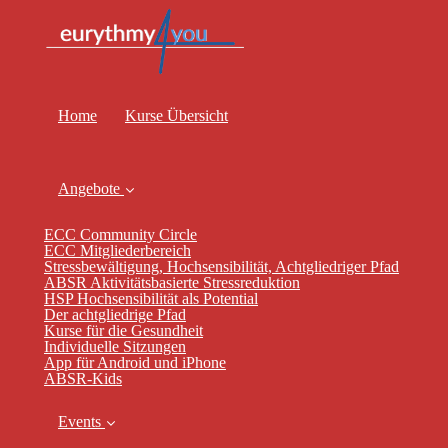
Home
Kurse Übersicht
Angebote
ECC Community Circle
ECC Mitgliederbereich
Stressbewältigung, Hochsensibilität, Achtgliedriger Pfad
ABSR Aktivitätsbasierte Stressreduktion
HSP Hochsensibilität als Potential
Der achtgliedrige Pfad
Kurse für die Gesundheit
Individuelle Sitzungen
App für Android und iPhone
ABSR-Kids
Events