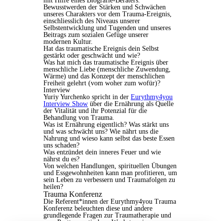
mit Hilfe eines Biografie-Beraters.
Bewusstwerden der Stärken und Schwächen
unseres Charakters vor dem Trauma-Ereignis,
einschliesslich des Niveaus unserer
Selbstentwicklung und Tugenden und unseres
Beitrags zum sozialen Gefüge unserer
modernen Kultur.
Hat das traumatische Ereignis dein Selbst
gestärkt oder geschwächt und wie?
Was hat mich das traumatische Ereignis über
menschliche Liebe (menschliche Zuwendung,
Wärme) und das Konzept der menschlichen
Freiheit gelehrt (vom woher zum wofür)?
Interview
Yuriy Yurchenko spricht in der
Eurythmy4you
Interview Show
über die Ernährung als Quelle
der Vitalität und ihr Potenzial für die
Behandlung von Trauma.
Was ist Ernährung eigentlich? Was stärkt uns
und was schwächt uns? Wie nährt uns die
Nahrung und wieso kann selbst das beste Essen
uns schaden?
Was entzündet dein inneres Feuer und wie
nährst du es?
Von welchen Handlungen, spirituellen Übungen
und Essgewohnheiten kann man profitieren, um
sein Leben zu verbessern und Traumafolgen zu
heilen?
Trauma Konferenz
Die Referent*innen der Eurythmy4you Trauma
Konferenz beleuchten diese und andere
grundlegende Fragen zur Traumatherapie und