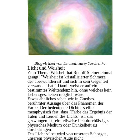
Blog-Artikel von Dr. med. Yuriy Yurchenko
Licht und Weisheit
Zum Thema Weisheit hat Rudolf Steiner einmal
gesagt: "Weisheit ist kristallisierter Schmerz,
der überwunden ist und sich in sein Gegenteil
verwandelt hat.“ Damit weist er auf ein
bestimmtes Welttendenz hin, ohne welches kein
Lebensgeschehen möglich wäre.
Etwas ähnliches sehen wir in Goethes
berühmter Aussage über das Phänomen der
Farbe. Der bedeutende Dichter stellte
metaphysisch fest, dass "Farbe das Ergebnis der
Taten und Leiden des Lichts" ist, das
gezwungen ist, ein teilweise lichtdurchlässiges
physisches Medium oder Dunkelheit zu
durchdringen.
Das Licht selbst wird von unserem Sehorgan,
unserem physischen Auge nicht