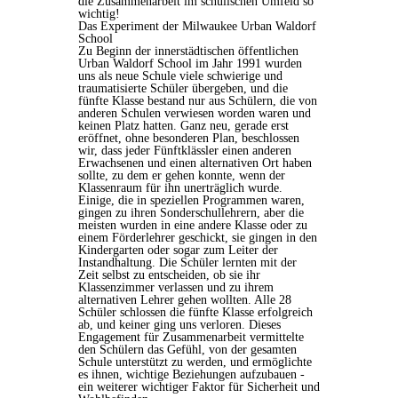
die Zusammenarbeit im schulischen Umfeld so
wichtig!
Das Experiment der Milwaukee Urban Waldorf
School
Zu Beginn der innerstädtischen öffentlichen
Urban Waldorf School im Jahr 1991 wurden
uns als neue Schule viele schwierige und
traumatisierte Schüler übergeben, und die
fünfte Klasse bestand nur aus Schülern, die von
anderen Schulen verwiesen worden waren und
keinen Platz hatten. Ganz neu, gerade erst
eröffnet, ohne besonderen Plan, beschlossen
wir, dass jeder Fünftklässler einen anderen
Erwachsenen und einen alternativen Ort haben
sollte, zu dem er gehen konnte, wenn der
Klassenraum für ihn unerträglich wurde.
Einige, die in speziellen Programmen waren,
gingen zu ihren Sonderschullehrern, aber die
meisten wurden in eine andere Klasse oder zu
einem Förderlehrer geschickt, sie gingen in den
Kindergarten oder sogar zum Leiter der
Instandhaltung. Die Schüler lernten mit der
Zeit selbst zu entscheiden, ob sie ihr
Klassenzimmer verlassen und zu ihrem
alternativen Lehrer gehen wollten. Alle 28
Schüler schlossen die fünfte Klasse erfolgreich
ab, und keiner ging uns verloren. Dieses
Engagement für Zusammenarbeit vermittelte
den Schülern das Gefühl, von der gesamten
Schule unterstützt zu werden, und ermöglichte
es ihnen, wichtige Beziehungen aufzubauen -
ein weiterer wichtiger Faktor für Sicherheit und