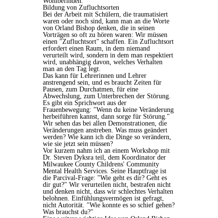
Wohlbefinden.
Bildung von Zufluchtsorten
Bei der Arbeit mit Schülern, die traumatisiert
waren oder noch sind, kann man an die Worte
von Orland Bishop denken, die in seinen
Vorträgen so oft zu hören waren: Wir müssen
einen "Zufluchtsort" schaffen. Ein Zufluchtsort
erfordert einen Raum, in dem niemand
verurteilt wird, sondern in dem man respektiert
wird, unabhängig davon, welches Verhalten
man an den Tag legt.
Das kann für Lehrerinnen und Lehrer
anstrengend sein, und es braucht Zeiten für
Pausen, zum Durchatmen, für eine
Abwechslung, zum Unterbrechen der Störung.
Es gibt ein Sprichwort aus der
Frauenbewegung: "Wenn du keine Veränderung
herbeiführen kannst, dann sorge für Störung."
Wir sehen das bei allen Demonstrationen, die
Veränderungen anstreben. Was muss geändert
werden? Wie kann ich die Dinge so verändern,
wie sie jetzt sein müssen?
Vor kurzem nahm ich an einem Workshop mit
Dr. Steven Dyksra teil, dem Koordinator der
Milwaukee County Childrens' Community
Mental Health Services. Seine Hauptfrage ist
die Parcival-Frage: "Wie geht es dir? Geht es
dir gut?" Wir verurteilen nicht, bestrafen nicht
und denken nicht, dass wir schlechtes Verhalten
belohnen. Einfühlungsvermögen ist gefragt,
nicht Autorität. "Wie konnte es so schief gehen?
Was brauchst du?"