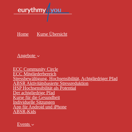
Home
Kurse Übersicht
Angebote
ECC Community Circle
ECC Mitgliederbereich
Stressbewältigung, Hochsensibilität, Achtgliedriger Pfad
ABSR Aktivitätsbasierte Stressreduktion
HSP Hochsensibilität als Potential
Der achtgliedrige Pfad
Kurse für die Gesundheit
Individuelle Sitzungen
App für Android und iPhone
ABSR-Kids
Events