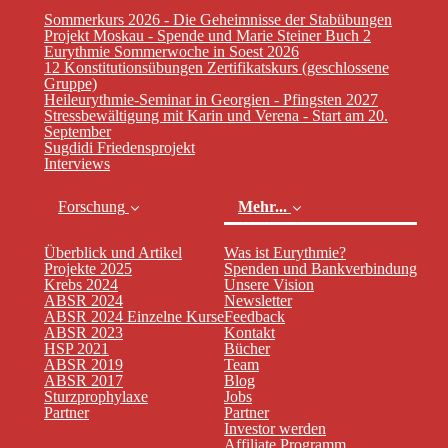
Sommerkurs 2026 - Die Geheimnisse der Stabübungen
Projekt Moskau - Spende und Marie Steiner Buch 2
Eurythmie Sommerwoche in Soest 2026
12 Konstitutionsübungen Zertifikatskurs (geschlossene
Gruppe)
Heileurythmie-Seminar in Georgien - Pfingsten 2027
Stressbewältigung mit Karin und Verena - Start am 20.
September
Sugdidi Friedensprojekt
Interviews
Forschung
Mehr...
Überblick und Artikel
Was ist Eurythmie?
Projekte 2025
Spenden und Bankverbindung
Krebs 2024
Unsere Vision
ABSR 2024
Newsletter
ABSR 2024 Einzelne Kurse
Feedback
ABSR 2023
Kontakt
HSP 2021
Bücher
ABSR 2019
Team
(current)
ABSR 2017
Blog
Sturzprophylaxe
Jobs
Partner
Partner
Investor werden
Affiliate Programm