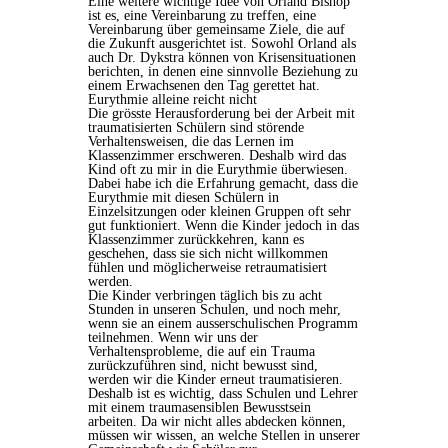
Eine weitere wichtige Idee von Orland Bishop
ist es, eine Vereinbarung zu treffen, eine
Vereinbarung über gemeinsame Ziele, die auf
die Zukunft ausgerichtet ist. Sowohl Orland als
auch Dr. Dykstra können von Krisensituationen
berichten, in denen eine sinnvolle Beziehung zu
einem Erwachsenen den Tag gerettet hat.
Eurythmie alleine reicht nicht
Die grösste Herausforderung bei der Arbeit mit
traumatisierten Schülern sind störende
Verhaltensweisen, die das Lernen im
Klassenzimmer erschweren. Deshalb wird das
Kind oft zu mir in die Eurythmie überwiesen.
Dabei habe ich die Erfahrung gemacht, dass die
Eurythmie mit diesen Schülern in
Einzelsitzungen oder kleinen Gruppen oft sehr
gut funktioniert. Wenn die Kinder jedoch in das
Klassenzimmer zurückkehren, kann es
geschehen, dass sie sich nicht willkommen
fühlen und möglicherweise retraumatisiert
werden.
Die Kinder verbringen täglich bis zu acht
Stunden in unseren Schulen, und noch mehr,
wenn sie an einem ausserschulischen Programm
teilnehmen. Wenn wir uns der
Verhaltensprobleme, die auf ein Trauma
zurückzuführen sind, nicht bewusst sind,
werden wir die Kinder erneut traumatisieren.
Deshalb ist es wichtig, dass Schulen und Lehrer
mit einem traumasensiblen Bewusstsein
arbeiten. Da wir nicht alles abdecken können,
müssen wir wissen, an welche Stellen in unserer