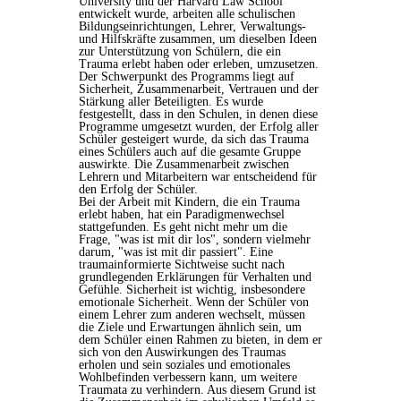
University und der Harvard Law School
entwickelt wurde, arbeiten alle schulischen
Bildungseinrichtungen, Lehrer, Verwaltungs-
und Hilfskräfte zusammen, um dieselben Ideen
zur Unterstützung von Schülern, die ein
Trauma erlebt haben oder erleben, umzusetzen.
Der Schwerpunkt des Programms liegt auf
Sicherheit, Zusammenarbeit, Vertrauen und der
Stärkung aller Beteiligten. Es wurde
festgestellt, dass in den Schulen, in denen diese
Programme umgesetzt wurden, der Erfolg aller
Schüler gesteigert wurde, da sich das Trauma
eines Schülers auch auf die gesamte Gruppe
auswirkte. Die Zusammenarbeit zwischen
Lehrern und Mitarbeitern war entscheidend für
den Erfolg der Schüler.
Bei der Arbeit mit Kindern, die ein Trauma
erlebt haben, hat ein Paradigmenwechsel
stattgefunden. Es geht nicht mehr um die
Frage, "was ist mit dir los", sondern vielmehr
darum, "was ist mit dir passiert". Eine
traumainformierte Sichtweise sucht nach
grundlegenden Erklärungen für Verhalten und
Gefühle. Sicherheit ist wichtig, insbesondere
emotionale Sicherheit. Wenn der Schüler von
einem Lehrer zum anderen wechselt, müssen
die Ziele und Erwartungen ähnlich sein, um
dem Schüler einen Rahmen zu bieten, in dem er
sich von den Auswirkungen des Traumas
erholen und sein soziales und emotionales
Wohlbefinden verbessern kann, um weitere
Traumata zu verhindern. Aus diesem Grund ist