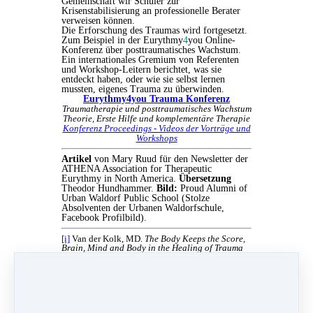
Gemeinschaft wir Schüler zur
Krisenstabilisierung an professionelle Berater
verweisen können.
Die Erforschung des Traumas wird fortgesetzt.
Zum Beispiel in der Eurythmy
4
you Online-
Konferenz über posttraumatisches Wachstum.
Ein internationales Gremium von Referenten
und Workshop-Leitern berichtet, was sie
entdeckt haben, oder wie sie selbst lernen
mussten, eigenes Trauma zu überwinden.
Eurythmy4you Trauma Konferenz
Traumatherapie und posttraumatisches Wachstum
Theorie, Erste Hilfe und komplementäre Therapie
Konferenz Proceedings - Videos der Vorträge und
Workshops
Artikel
von Mary Ruud für den Newsletter der
ATHENA Association for Therapeutic
Eurythmy in North America.
Übersetzung
Theodor Hundhammer.
Bild:
Proud Alumni of
Urban Waldorf Public School (Stolze
Absolventen der Urbanen Waldorfschule,
Facebook Profilbild).
[i]
Van der Kolk, MD.
The Body Keeps the Score,
Brain, Mind and Body in the Healing of Trauma
Peter Levine
Waking the Tiger, Healing Trauma
Remsaa Menakem,
My Grandmother’s Hands,
Racialized Trauma and the Pathway to Mending
our Hearts and Bodies
Stephen W. Porges,
The Polyvagal Theory,
Neurophysiological Foundations of Emotions,
Attachments, Communication, Self-Regulation