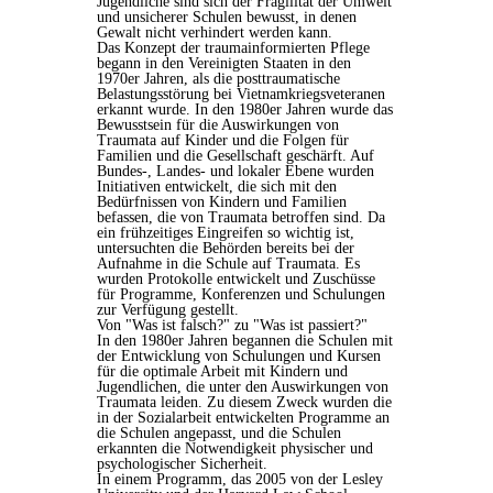
Jugendliche sind sich der Fragilität der Umwelt
und unsicherer Schulen bewusst, in denen
Gewalt nicht verhindert werden kann.
Das Konzept der traumainformierten Pflege
begann in den Vereinigten Staaten in den
1970er Jahren, als die posttraumatische
Belastungsstörung bei Vietnamkriegsveteranen
erkannt wurde. In den 1980er Jahren wurde das
Bewusstsein für die Auswirkungen von
Traumata auf Kinder und die Folgen für
Familien und die Gesellschaft geschärft. Auf
Bundes-, Landes- und lokaler Ebene wurden
Initiativen entwickelt, die sich mit den
Bedürfnissen von Kindern und Familien
befassen, die von Traumata betroffen sind. Da
ein frühzeitiges Eingreifen so wichtig ist,
untersuchten die Behörden bereits bei der
Aufnahme in die Schule auf Traumata. Es
wurden Protokolle entwickelt und Zuschüsse
für Programme, Konferenzen und Schulungen
zur Verfügung gestellt.
Von "Was ist falsch?" zu "Was ist passiert?"
In den 1980er Jahren begannen die Schulen mit
der Entwicklung von Schulungen und Kursen
für die optimale Arbeit mit Kindern und
Jugendlichen, die unter den Auswirkungen von
Traumata leiden. Zu diesem Zweck wurden die
in der Sozialarbeit entwickelten Programme an
die Schulen angepasst, und die Schulen
erkannten die Notwendigkeit physischer und
psychologischer Sicherheit.
In einem Programm, das 2005 von der Lesley