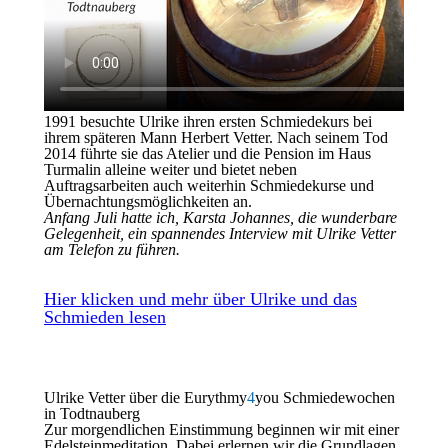
Die Bleistiftskizze ist fertig.
1991 besuchte Ulrike ihren ersten Schmiedekurs bei
ihrem späteren Mann Herbert Vetter. Nach seinem Tod
2014 führte sie das Atelier und die Pension im Haus
Turmalin alleine weiter und bietet neben
Auftragsarbeiten auch weiterhin Schmiedekurse und
Übernachtungsmöglichkeiten an.
Anfang Juli hatte ich, Karsta Johannes, die wunderbare
Gelegenheit, ein spannendes Interview mit Ulrike Vetter
am Telefon zu führen.
Zu jedem Planeten gibt es eine Meditation, in deren
Hier klicken und mehr über Ulrike und das
Stimmung du den Punzen, unser Schmiedewerkzeug
Schmieden lesen
führst.
SATURN
Wie bist du eigentlich zum Schmieden gekommen?
Grosser umfassender Geist,
Mit 18 Jahren habe ich eine Goldschmiede-Ausbildung
der Du den endlosen Raum erfülltest,
begonnen. Eigentlich wollte ich Restaurateurin werden,
Ulrike Vetter über die Eurythmy
4
you Schmiedewochen
als von meinen Leibesgliedern
dafür brauchte ich diese Ausbildung. Doch durch einige
in Todtnauberg
keines noch vorhanden war.
spezielle Umstände ist es zu diesem Studium nicht
Zur morgendlichen Einstimmung beginnen wir mit einer
Du warst.
gekommen.
Edelsteinmeditation. Dabei erlernen wir die Grundlagen,
Ich erhebe meine Seele zu Dir.