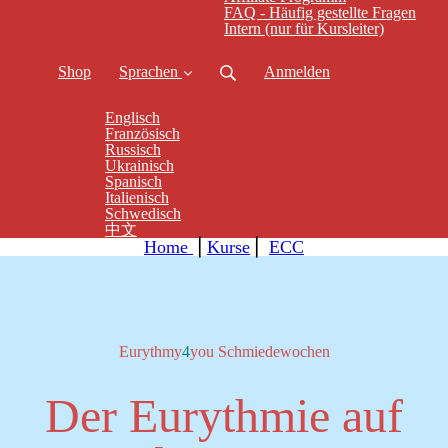
FAQ - Häufig gestellte Fragen
Intern (nur für Kursleiter)
Shop
Sprachen
Anmelden
Englisch
Französisch
Russisch
Ukrainisch
Spanisch
Italienisch
Schwedisch
中文
Home
⎪
Kurse
⎪
ECC
Eurythmy
4
you Schmiedewochen
Der Eurythmie auf