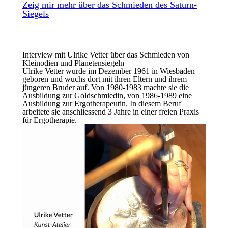
Zeig mir mehr über das Schmieden des Saturn-
Siegels
Die Skizzen für die sogenannten Planetensiegel wurden
vor 100 Jahren von Rudolf Steiner gezeichnet. Du wirst
Interview mit Ulrike Vetter über das Schmieden von
ein solches Siegel nicht in einer Woche zu Ende führen
Kleinodien und Planetensiegeln
können, da braucht es mehr Zeit. Doch du kannst
Ulrike Vetter wurde im Dezember 1961 in Wiesbaden
jederzeit zu einer anderen Zeit bei Ulrike an deinem
geboren und wuchs dort mit ihren Eltern und ihrem
Siegel fortfahren. Oder wir machen in einem Jahr
jüngeren Bruder auf. Von 1980-1983 machte sie die
Die Skizze wird auf das Silber übertragen und auf der
gemeinsam weiter, bei der nächsten Eurythmy
Ausbildung zur Goldschmiedin, von 1986-1989 eine
4
you-
Ziselier-Kugel weiter bearbeitet.
Siegelschmiedewoche im Herbst 2023.
Ausbildung zur Ergotherapeutin. In diesem Beruf
arbeitete sie anschliessend 3 Jahre in einer freien Praxis
für Ergotherapie.