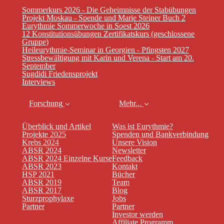
Sommerkurs 2026 - Die Geheimnisse der Stabübungen
Projekt Moskau - Spende und Marie Steiner Buch 2
Eurythmie Sommerwoche in Soest 2026
12 Konstitutionsübungen Zertifikatskurs (geschlossene
Gruppe)
Heileurythmie-Seminar in Georgien - Pfingsten 2027
Stressbewältigung mit Karin und Verena - Start am 20.
September
Sugdidi Friedensprojekt
Interviews
Forschung
Mehr...
Überblick und Artikel
Was ist Eurythmie?
Projekte 2025
Spenden und Bankverbindung
Krebs 2024
Unsere Vision
ABSR 2024
Newsletter
ABSR 2024 Einzelne Kurse
Feedback
ABSR 2023
Kontakt
HSP 2021
Bücher
ABSR 2019
Team
ABSR 2017
Blog
Sturzprophylaxe
Jobs
Partner
Partner
Investor werden
Affiliate Programm