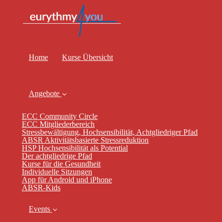
Home
Kurse Übersicht
Angebote
ECC Community Circle
ECC Mitgliederbereich
Stressbewältigung, Hochsensibilität, Achtgliedriger Pfad
ABSR Aktivitätsbasierte Stressreduktion
HSP Hochsensibilität als Potential
Der achtgliedrige Pfad
Kurse für die Gesundheit
Individuelle Sitzungen
App für Android und iPhone
ABSR-Kids
Events