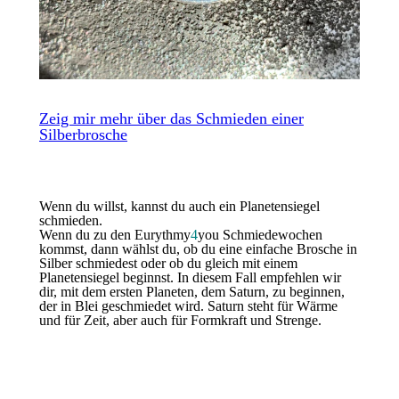
Todtnauberg ist ein Naturerholungsgebiet
im
Hochschwarzwald mit tausenden von Wanderwegen für
wunderbare Spaziergänge in zauberhafter Umgebung.
Zeig mir mehr über das Schmieden einer
Übernachtungsmöglichkeiten
gibt es in allen
Silberbrosche
Preisklassen,
zum Beispiel hier
.
Anfahrt:
Eine interaktive Karte ist ganz unten auf dieser
Seite.
Hier siehst du die Arbeitsschritte beim Schmieden einer
Brosche in Silber.
Wenn du willst, kannst du auch ein Planetensiegel
schmieden.
Wenn du zu den Eurythmy
4
you Schmiedewochen
kommst, dann wählst du, ob du eine einfache Brosche in
Silber schmiedest oder ob du gleich mit einem
Planetensiegel beginnst. In diesem Fall empfehlen wir
dir, mit dem ersten Planeten, dem Saturn, zu beginnen,
der in Blei geschmiedet wird. Saturn steht für Wärme
und für Zeit, aber auch für Formkraft und Strenge.