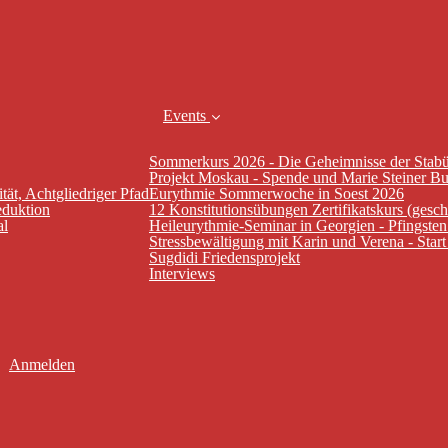
Events
Sommerkurs 2026 - Die Geheimnisse der Stab
Projekt Moskau - Spende und Marie Steiner B
tät, Achtgliedriger Pfad
Eurythmie Sommerwoche in Soest 2026
eduktion
12 Konstitutionsübungen Zertifikatskurs (gesc
al
Heileurythmie-Seminar in Georgien - Pfingste
Stressbewältigung mit Karin und Verena - Star
Sugdidi Friedensprojekt
Interviews
Anmelden