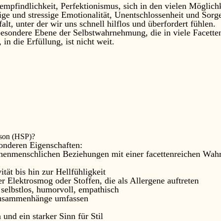
empfindlichkeit, Perfektionismus, sich in den vielen Möglichk
e und stressige Emotionalität, Unentschlossenheit und Sorge
alt, unter der wir uns schnell hilflos und überfordert fühlen.
 besondere Ebene der Selbstwahrnehmung, die in viele Facetten 
in die Erfüllung, ist nicht weit.
rson (HSP)?
sonderen Eigenschaften:
henmenschlichen Beziehungen mit einer facettenreichen Wa
tät bis hin zur Hellfühligkeit
 Elektrosmog oder Stoffen, die als Allergene auftreten
, selbstlos, humorvoll, empathisch
Zusammenhänge umfassen
nd ein starker Sinn für Stil