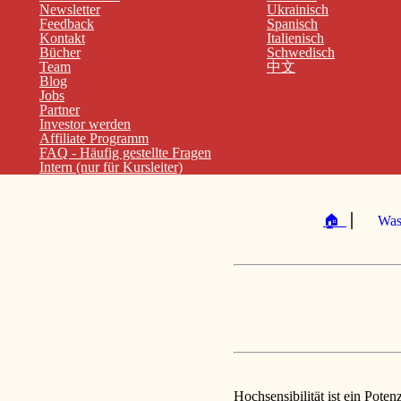
Newsletter
Ukrainisch
Feedback
Spanisch
Kontakt
Italienisch
Bücher
Schwedisch
Team
中文
Blog
Jobs
Partner
Investor werden
Affiliate Programm
FAQ - Häufig gestellte Fragen
Intern (nur für Kursleiter)
🏠
⎪
Was
Hochsensibilität ist ein Poten