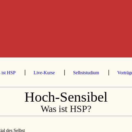
 ist HSP
⎪
Live-Kurse
⎪
Selbststudium
⎪
Vorträ
Hoch­-Sensi­bel
Was ist HSP?
zial des Selbst