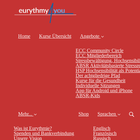
Home
Kurse Übersicht
Angebote
ECC Community Circle
ECC Mitgliederbereich
Stressbewältigung, Hochsensibili
ABSR Aktivitätsbasierte Stressr
HSP Hochsensibilität als Potenti
Der achtgliedrige Pfad
Kurse für die Gesundheit
Individuelle Sitzungen
App für Android und iPhone
ABSR-Kids
Mehr...
Shop
Sprachen
Was ist Eurythmie?
Englisch
Spenden und Bankverbindung
Französisch
Unsere Vision
Russisch