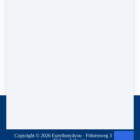
Wir beraten dich gerne bei der Auswahl deiner Übungen.
Schreib ein Email an Monika,
info@eurythmy4you.com,
um einen Termin zu vereinbaren.
Kontakt
Newsletter
Spenden
Geschäftsbedingungen
Datenschutz
Copyright © 2026
Eurythmy4you
·
Föhrenweg 3
·
2560