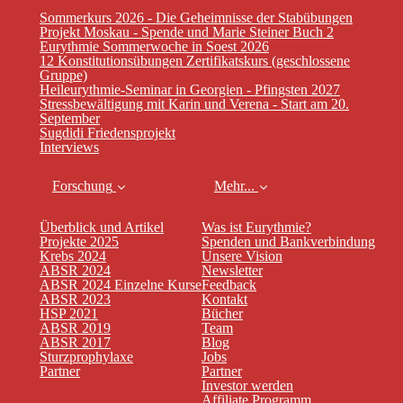
Sommerkurs 2026 - Die Geheimnisse der Stabübungen
Projekt Moskau - Spende und Marie Steiner Buch 2
Eurythmie Sommerwoche in Soest 2026
12 Konstitutionsübungen Zertifikatskurs (geschlossene
Gruppe)
Heileurythmie-Seminar in Georgien - Pfingsten 2027
Stressbewältigung mit Karin und Verena - Start am 20.
September
Sugdidi Friedensprojekt
Interviews
Forschung
Mehr...
Überblick und Artikel
Was ist Eurythmie?
Projekte 2025
Spenden und Bankverbindung
Krebs 2024
Unsere Vision
ABSR 2024
Newsletter
ABSR 2024 Einzelne Kurse
Feedback
ABSR 2023
Kontakt
HSP 2021
Bücher
ABSR 2019
Team
ABSR 2017
Blog
Sturzprophylaxe
Jobs
Partner
Partner
Investor werden
Affiliate Programm