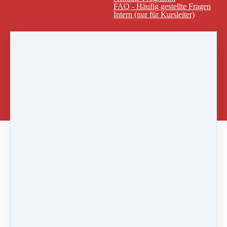
FAQ - Häufig gestellte Fragen
Intern (nur für Kursleiter)
Shop
Sprachen
Anmelden
Englisch
Französisch
Russisch
Ukrainisch
Spanisch
Italienisch
Schwedisch
中文
Home
⎪
Kurse
⎪
ECC
Kostenlose Telefonberatung
Möchtest du eine kurze telefonische Beratung, welche
von unseren vielen Übungen für dich am Besten
geeignet wären?