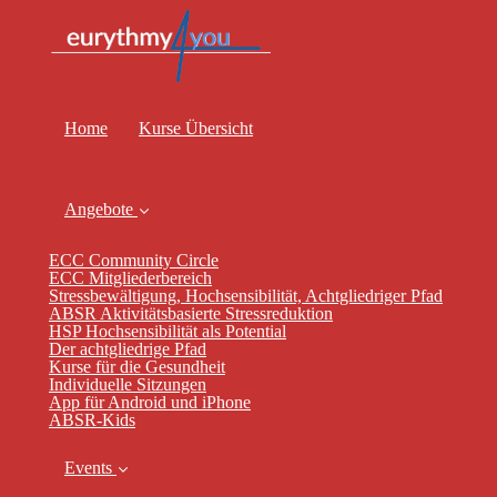
Home
Kurse Übersicht
Angebote
ECC Community Circle
ECC Mitgliederbereich
Stressbewältigung, Hochsensibilität, Achtgliedriger Pfad
ABSR Aktivitätsbasierte Stressreduktion
HSP Hochsensibilität als Potential
Der achtgliedrige Pfad
Kurse für die Gesundheit
Individuelle Sitzungen
App für Android und iPhone
ABSR-Kids
Events