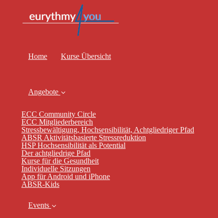
Home
Kurse Übersicht
Angebote
ECC Community Circle
ECC Mitgliederbereich
Stressbewältigung, Hochsensibilität, Achtgliedriger Pfad
ABSR Aktivitätsbasierte Stressreduktion
HSP Hochsensibilität als Potential
Der achtgliedrige Pfad
Kurse für die Gesundheit
Individuelle Sitzungen
App für Android und iPhone
ABSR-Kids
Events