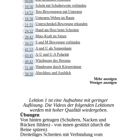
09:00
Schritt mit Schulterweite verbinden
10:56
Terz-Bewegungen mit Unterarm
14:52
Unterarm-Weben im Raum
18:58
Unterschenkel-Bewegung erkunden
21:55
Hand am Herz beim Schreiten
24:32
Mars-Kraft im Sitzen
28:42
S und M Bewegung verbinden
34:15
A und U als Sonnenlaute
41:53
A-U und U-A Polarität
43:45
Würdigung des Herzens
49:42
Wanderung durch Körperräume
51:48
Abschluss und Ausblick
58:59
Mehr anzeigen
Weniger anzeigen
Lektion 1 ist eine Aufnahme mit geringer
Auflösung. Die Videos der folgenden Lektionen
werden mit hoher Qualität wiedergeben.
Übungen
Von hinten getragen (Schultern, Nacken und
Rücken fühlen) - von innen gestützt (durch die
Beine spüren)
Dreiteiliges Schreiten mit Verbindung vom