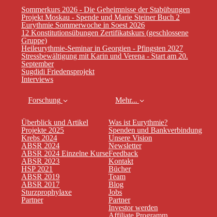
Sommerkurs 2026 - Die Geheimnisse der Stabübungen
Projekt Moskau - Spende und Marie Steiner Buch 2
Eurythmie Sommerwoche in Soest 2026
12 Konstitutionsübungen Zertifikatskurs (geschlossene
Gruppe)
Heileurythmie-Seminar in Georgien - Pfingsten 2027
Stressbewältigung mit Karin und Verena - Start am 20.
September
Sugdidi Friedensprojekt
Interviews
Forschung
Mehr...
Überblick und Artikel
Was ist Eurythmie?
Projekte 2025
Spenden und Bankverbindung
Krebs 2024
Unsere Vision
ABSR 2024
Newsletter
ABSR 2024 Einzelne Kurse
Feedback
ABSR 2023
Kontakt
HSP 2021
Bücher
ABSR 2019
Team
ABSR 2017
Blog
Sturzprophylaxe
Jobs
Partner
Partner
Investor werden
Affiliate Programm