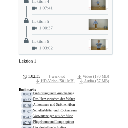
Lektion 4
1:07:41
Lektion 5
1:00:37
Lektion 6
1:03:02
Lektion 1
1:02:35
Transkript
Video (170 MB)
HD-Video (501 MB)
Audio (57 MB)
Bookmarks
Einführung und Grundhaltung
00:03
Das Herz zwischen den Welten
00:52
Ankommen und Strömen üben
02:26
Schulterblätter und Rückenraum
04:07
Vorwärtsneigen aus der Mitte
05:47
Flügelraum und Lunge spüren
07:26
Das dreiteilige Schreiten