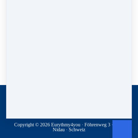
Große S-Bewegungen mit gestreckten Armen.
Hinzufügen von M-Bewusstsein zu den Händen
= Interesse aneinander.
Langsam eine Kugel für das Herz schaffen.
Führe diese Kugel durch sieben Stellen um den
Körper herum.
Pause
Zugang über ECC Community Circle
erwerben
Sie haben bereits Zugang? Bitte loggen Sie sich
ein.
Kontakt
Newsletter
Spenden
Geschäftsbedingungen
Datenschutz
Copyright © 2026
Eurythmy4you
·
Föhrenweg 3
·
2560
Nidau
·
Schweiz