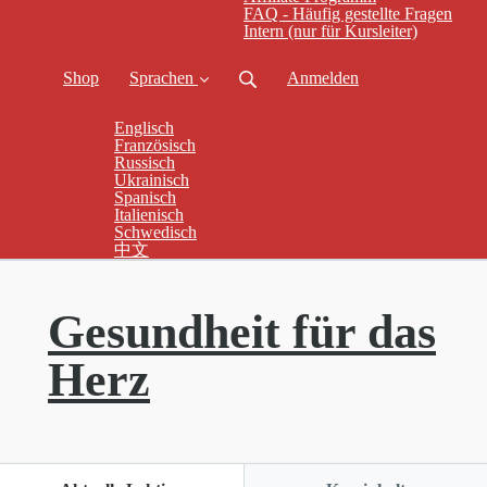
FAQ - Häufig gestellte Fragen
Intern (nur für Kursleiter)
Shop
Sprachen
Anmelden
Englisch
Französisch
Russisch
Ukrainisch
Spanisch
Italienisch
Schwedisch
中文
Gesundheit für das
Herz