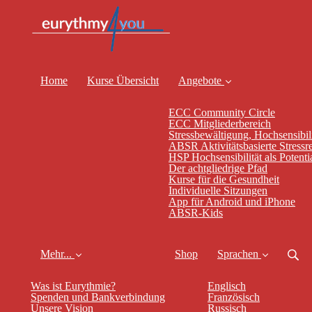
Home
Kurse Übersicht
Angebote
ECC Community Circle
ECC Mitgliederbereich
Stressbewältigung, Hochsensibili
ABSR Aktivitätsbasierte Stressr
HSP Hochsensibilität als Potenti
Der achtgliedrige Pfad
Kurse für die Gesundheit
Individuelle Sitzungen
App für Android und iPhone
ABSR-Kids
Mehr...
Shop
Sprachen
Was ist Eurythmie?
Englisch
Spenden und Bankverbindung
Französisch
Unsere Vision
Russisch