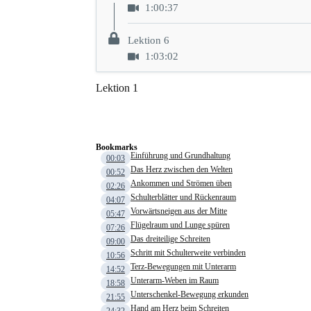
1:00:37
Lektion 6
1:03:02
Lektion 1
Bookmarks
Einführung und Grundhaltung
00:03
Das Herz zwischen den Welten
00:52
Ankommen und Strömen üben
02:26
Schulterblätter und Rückenraum
04:07
Vorwärtsneigen aus der Mitte
05:47
Flügelraum und Lunge spüren
07:26
Das dreiteilige Schreiten
09:00
Schritt mit Schulterweite verbinden
10:56
Terz-Bewegungen mit Unterarm
14:52
Unterarm-Weben im Raum
18:58
Unterschenkel-Bewegung erkunden
21:55
Hand am Herz beim Schreiten