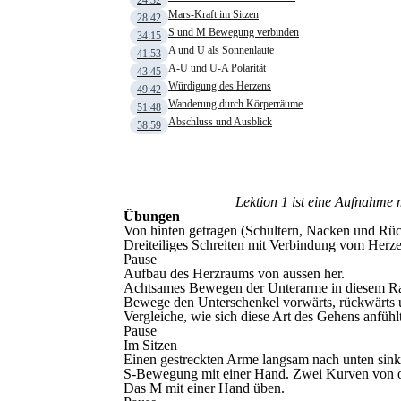
24:32
Mars-Kraft im Sitzen
28:42
S und M Bewegung verbinden
34:15
A und U als Sonnenlaute
41:53
A-U und U-A Polarität
43:45
Würdigung des Herzens
49:42
Wanderung durch Körperräume
51:48
Abschluss und Ausblick
58:59
Lektion 1 ist eine Aufnahme 
Übungen
Von hinten getragen (Schultern, Nacken und Rück
Dreiteiliges Schreiten mit Verbindung vom Herz
Pause
Aufbau des Herzraums von aussen her.
Achtsames Bewegen der Unterarme in diesem Ra
Bewege den Unterschenkel vorwärts, rückwärts u
Vergleiche, wie sich diese Art des Gehens anfüh
Pause
Im Sitzen
Einen gestreckten Arme langsam nach unten sink
S-Bewegung mit einer Hand. Zwei Kurven von ob
Das M mit einer Hand üben.