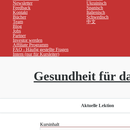
Newsletter
Ukrainisch
Feedback
Spanisch
Kontakt
Italienisch
Bücher
Schwedisch
Team
中文
Blog
Jobs
Partner
Investor werden
Affiliate Programm
FAQ - Häufig gestellte Fragen
Intern (nur für Kursleiter)
Gesundheit für d
Aktuelle Lektion
Kursinhalt