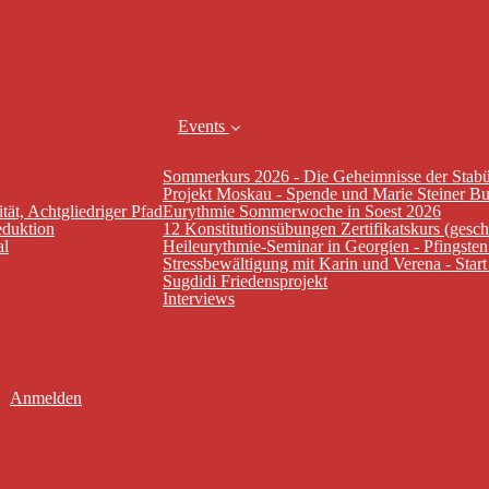
Events
Sommerkurs 2026 - Die Geheimnisse der Stab
Projekt Moskau - Spende und Marie Steiner B
tät, Achtgliedriger Pfad
Eurythmie Sommerwoche in Soest 2026
eduktion
12 Konstitutionsübungen Zertifikatskurs (gesc
al
Heileurythmie-Seminar in Georgien - Pfingste
Stressbewältigung mit Karin und Verena - Star
Sugdidi Friedensprojekt
Interviews
Anmelden