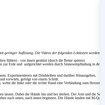
mit geringer Auflösung. Die Videos der folgenden Lektionen werden mi
en fühlen) - von innen gestützt (durch die Beine spüren)
en zur Erde und aufgerichtet werden durch Sinnesempfindung in den Sc
um. Experimentieren mit Drinbleiben und darüber Hinausgehen.
nd vorwärts, gefolgt von einem Schritt.
lt, wenn die linke oder die rechte Hand eine Verbindung zum Herzen ha
en lassen. Dabei die Hände hin und her drehen. Der Arm und die Schul
en nach unten, nach innen beginnen. Die Hände landen mit M-Qualit