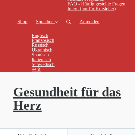
FAQ - Häufig gestellte Fragen
Intern (nur für Kursleiter)
Shop
Sprachen
Anmelden
Englisch
Französisch
Russisch
Ukrainisch
Spanisch
Italienisch
Schwedisch
中文
Gesundheit für das
Herz