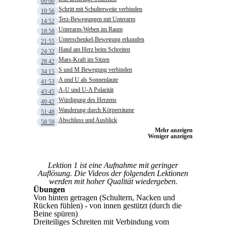
09:00
Schritt mit Schulterweite verbinden
10:56
Terz-Bewegungen mit Unterarm
14:52
Unterarm-Weben im Raum
18:58
Unterschenkel-Bewegung erkunden
21:55
Hand am Herz beim Schreiten
24:32
Mars-Kraft im Sitzen
28:42
S und M Bewegung verbinden
34:15
A und U als Sonnenlaute
41:53
A-U und U-A Polarität
43:45
Würdigung des Herzens
49:42
Wanderung durch Körperräume
51:48
Abschluss und Ausblick
58:59
Mehr anzeigen
Weniger anzeigen
Lektion 1 ist eine Aufnahme mit geringer
Auflösung. Die Videos der folgenden Lektionen
werden mit hoher Qualität wiedergeben.
Übungen
Von hinten getragen (Schultern, Nacken und
Rücken fühlen) - von innen gestützt (durch die
Beine spüren)
Dreiteiliges Schreiten mit Verbindung vom