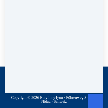
Große S-Bewegungen mit gestreckten Armen.
Hinzufügen von M-Bewusstsein zu den Händen
= Interesse aneinander.
Langsam eine Kugel für das Herz schaffen.
Führe diese Kugel durch sieben Stellen um den
Körper herum.
Pause
Zugang über ECC Community Circle
erwerben
Sie haben bereits Zugang? Bitte loggen Sie sich
ein.
Kontakt
Newsletter
Spenden
Geschäftsbedingungen
Datenschutz
Copyright © 2026
Eurythmy4you
·
Föhrenweg 3
·
2560
Nidau
·
Schweiz