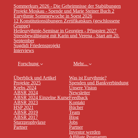
Sommerkurs 2026 - Die Geheimnisse der Stabübungen
Projekt Moskau - Spende und Marie Steiner Buch 2
Eurythmie Sommerwoche in Soest 2026
12 Konstitutionsübungen Zertifikatskurs (geschlossene
Gruppe)
Heileurythmie-Seminar in Georgien - Pfingsten 2027
Stressbewältigung mit Karin und Verena - Start am 20.
September
Sugdidi Friedensprojekt
Interviews
Forschung
Mehr...
Überblick und Artikel
Was ist Eurythmie?
Projekte 2025
Spenden und Bankverbindung
Krebs 2024
Unsere Vision
ABSR 2024
Newsletter
ABSR 2024 Einzelne Kurse
Feedback
ABSR 2023
Kontakt
HSP 2021
Bücher
ABSR 2019
Team
ABSR 2017
Blog
Sturzprophylaxe
Jobs
Partner
Partner
Investor werden
Affiliate Programm