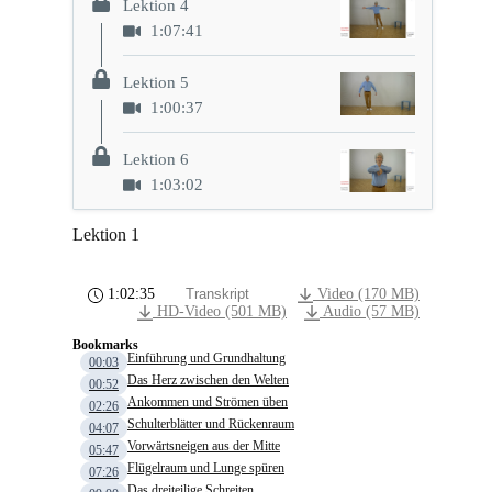
Lektion 4
1:07:41
Lektion 5
1:00:37
Lektion 6
1:03:02
Lektion 1
1:02:35
Transkript
Video (170 MB)
HD-Video (501 MB)
Audio (57 MB)
Bookmarks
Einführung und Grundhaltung
00:03
Das Herz zwischen den Welten
00:52
Ankommen und Strömen üben
02:26
Schulterblätter und Rückenraum
04:07
Vorwärtsneigen aus der Mitte
05:47
Flügelraum und Lunge spüren
07:26
Das dreiteilige Schreiten