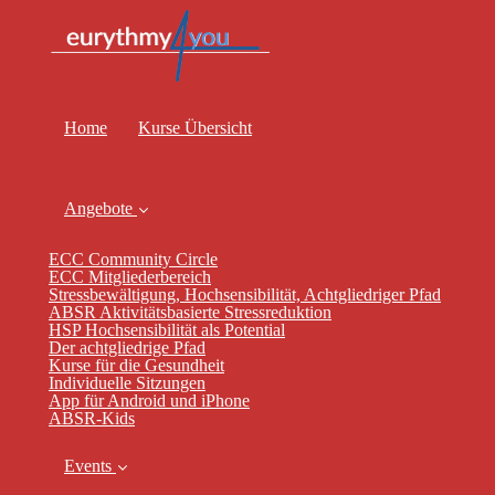
Home
Kurse Übersicht
Angebote
ECC Community Circle
ECC Mitgliederbereich
Stressbewältigung, Hochsensibilität, Achtgliedriger Pfad
ABSR Aktivitätsbasierte Stressreduktion
HSP Hochsensibilität als Potential
Der achtgliedrige Pfad
Kurse für die Gesundheit
Individuelle Sitzungen
App für Android und iPhone
ABSR-Kids
Events