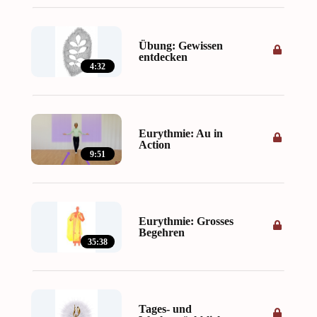
Übung: Gewissen
entdecken
4:32
Eurythmie: Au in
Action
9:51
Eurythmie: Grosses
Begehren
35:38
Tages- und