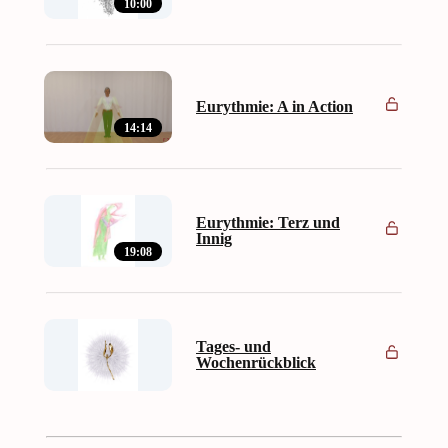
10:00
Eurythmie: A in Action
14:14
Eurythmie: Terz und
Innig
19:08
Tages- und
Wochenrückblick