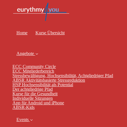
Home
Kurse Übersicht
Angebote
ECC Community Circle
ECC Mitgliederbereich
Stressbewältigung, Hochsensibilität, Achtgliedriger Pfad
ABSR Aktivitätsbasierte Stressreduktion
HSP Hochsensibilität als Potential
Der achtgliedrige Pfad
Kurse für die Gesundheit
Individuelle Sitzungen
App für Android und iPhone
ABSR-Kids
Events