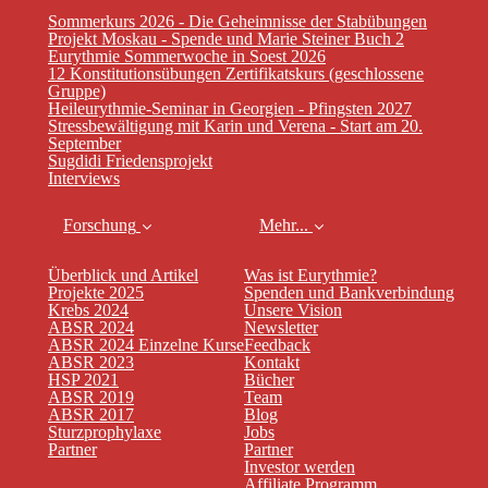
Sommerkurs 2026 - Die Geheimnisse der Stabübungen
Projekt Moskau - Spende und Marie Steiner Buch 2
Eurythmie Sommerwoche in Soest 2026
12 Konstitutionsübungen Zertifikatskurs (geschlossene
Gruppe)
Heileurythmie-Seminar in Georgien - Pfingsten 2027
Stressbewältigung mit Karin und Verena - Start am 20.
September
Sugdidi Friedensprojekt
Interviews
Forschung
Mehr...
Überblick und Artikel
Was ist Eurythmie?
Projekte 2025
Spenden und Bankverbindung
Krebs 2024
Unsere Vision
ABSR 2024
Newsletter
ABSR 2024 Einzelne Kurse
Feedback
ABSR 2023
Kontakt
HSP 2021
Bücher
ABSR 2019
Team
ABSR 2017
Blog
Sturzprophylaxe
Jobs
Partner
Partner
Investor werden
Affiliate Programm