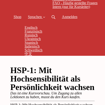
FAQ - Häufig gestellte Fragen
Intern (nur für Kursleiter)
Shop
Sprachen
Anmelden
Englisch
Französisch
Russisch
Ukrainisch
Spanisch
Italienisch
Schwedisch
中文
HSP-1: Mit
Hochsensibilität als
Persönlichkeit wachsen
Das ist eine Kursvorschau. Um Zugang zu allen
Lektionen zu haben, musst du den Kurs kaufen.
HSP-1: Mit Hochsensibilität als Persönlichkeit wachsen