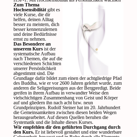
Zum Thema
Hochsensibilität
gibt es
viele Kurse, die dir
helfen, deinen Alltag
besser zu meistern, dich
besser kennenzulernen
und deine Bedürfnisse
ernst zu nehmen.
Das Besondere an
unserem Kurs
ist der
systematische Aufbau
nach Themen, die auf die
verschiedenen Schichten
unserer Persönlichkeit
abgestimmt sind. Die
Grundlage dafür bildet zum einen der achtgliedrige Pfad
des Buddha, wie er vor 2600 Jahren gelehrt wurde, zum
anderen die Seligpreisungen aus der Bergpredigt. Beide
greifen in ihrem Aufbau in verwandter Weise den
vielschichtigen Zusammenhang von Geist und Körper
auf und gliedern ihn nach acht bzw. neun
Grundprinzipien. Rudolf Steiner hat im 20. Jahrhundert
die Gemeinsamkeiten zwischen diesen beiden Wegen
herausgearbeitet. Auf diesen Quellen beruhen die
Systematik und die Inhalte dieses Kurses.
Wir empfehlen dir den geführten Durchgang durch
den Kurs.
Er ist liebevoll gestaltet und eine wunderbare
Gelegenheit, bewusst und in Ruhe durch alle Elemente