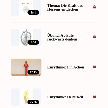
Thema: Die Kraft des
Herzens entdecken
2:41
Übung: Abläufe
rückwärts denken
5:50
Eurythmie: I in Action
12:15
Eurythmie: Heiterkeit
25:36