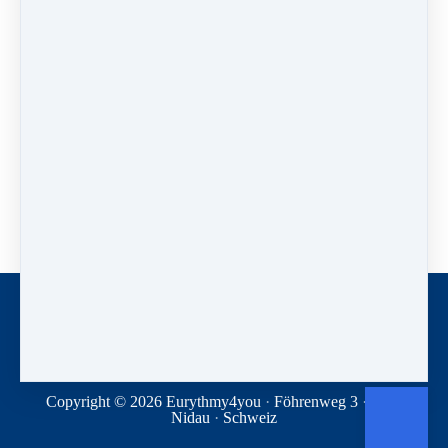
zu den oben genannten Fragen.
Beginne zu üben!
Hier findest du die Preise und kannst den
Kurs kaufen
Sie haben bereits Zugang? Bitte loggen Sie sich
ein.
Kontakt
Newsletter
Spenden
Geschäftsbedingungen
Datenschutz
Copyright © 2026
Eurythmy4you
·
Föhrenweg 3
·
2560
Nidau
·
Schweiz