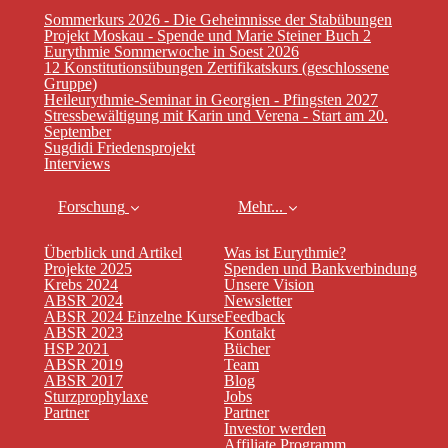
Sommerkurs 2026 - Die Geheimnisse der Stabübungen
Projekt Moskau - Spende und Marie Steiner Buch 2
Eurythmie Sommerwoche in Soest 2026
12 Konstitutionsübungen Zertifikatskurs (geschlossene
Gruppe)
Heileurythmie-Seminar in Georgien - Pfingsten 2027
Stressbewältigung mit Karin und Verena - Start am 20.
September
Sugdidi Friedensprojekt
Interviews
Forschung
Mehr...
Überblick und Artikel
Was ist Eurythmie?
Projekte 2025
Spenden und Bankverbindung
Krebs 2024
Unsere Vision
ABSR 2024
Newsletter
ABSR 2024 Einzelne Kurse
Feedback
ABSR 2023
Kontakt
HSP 2021
Bücher
ABSR 2019
Team
ABSR 2017
Blog
Sturzprophylaxe
Jobs
Partner
Partner
Investor werden
Affiliate Programm