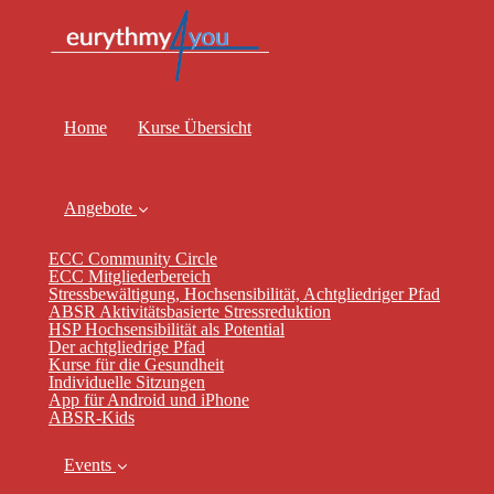
Home
Kurse Übersicht
Angebote
ECC Community Circle
ECC Mitgliederbereich
Stressbewältigung, Hochsensibilität, Achtgliedriger Pfad
ABSR Aktivitätsbasierte Stressreduktion
HSP Hochsensibilität als Potential
Der achtgliedrige Pfad
Kurse für die Gesundheit
Individuelle Sitzungen
App für Android und iPhone
ABSR-Kids
Events