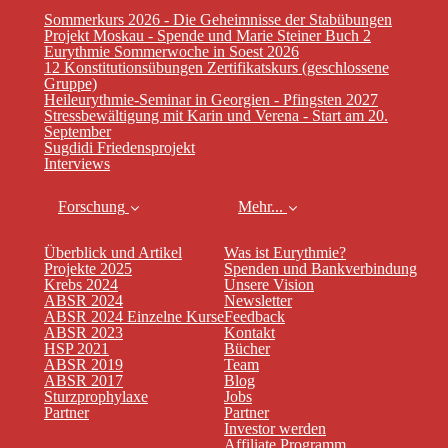
Sommerkurs 2026 - Die Geheimnisse der Stabübungen
Projekt Moskau - Spende und Marie Steiner Buch 2
Eurythmie Sommerwoche in Soest 2026
12 Konstitutionsübungen Zertifikatskurs (geschlossene
Gruppe)
Heileurythmie-Seminar in Georgien - Pfingsten 2027
Stressbewältigung mit Karin und Verena - Start am 20.
September
Sugdidi Friedensprojekt
Interviews
Forschung
Mehr...
Überblick und Artikel
Was ist Eurythmie?
Projekte 2025
Spenden und Bankverbindung
Krebs 2024
Unsere Vision
ABSR 2024
Newsletter
ABSR 2024 Einzelne Kurse
Feedback
ABSR 2023
Kontakt
HSP 2021
Bücher
ABSR 2019
Team
ABSR 2017
Blog
Sturzprophylaxe
Jobs
Partner
Partner
Investor werden
Affiliate Programm