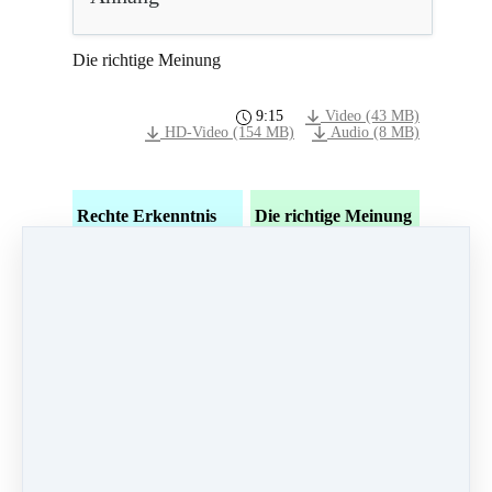
Die richtige Meinung
9:15
Video (43 MB)
HD-Video (154 MB)
Audio (8 MB)
Rechte Erkenntnis
Die richtige Meinung
Auf seine
Rechte Erkenntnis ist
Vorstellungen
die Einsicht in die Vier
(Gedanken) achten.
Edlen Wahrheiten:
Nur bedeutsame
vom Leiden, von der
Gedanken denken.
Leidensentstehung,
Nach und nach lernen,
von der
in seinen Gedanken
Leidenserlöschung und
das Wesentliche vom
von dem zur
Unwesentlichen, das
Leidenserlöschung
Ewige vom
führenden Achtfachen
Vergänglichen, die
Edlen Pfad.
Wahrheit von der
Im weiteren Sinne
blossen Meinung zu
umfasst «rechte
scheiden.
Erkenntnis» die
Beim Zuhören der