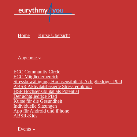
Home
Kurse Übersicht
Angebote
ECC Community Circle
ECC Mitgliederbereich
Stressbewältigung, Hochsensibilität, Achtgliedriger Pfad
ABSR Aktivitätsbasierte Stressreduktion
HSP Hochsensibilität als Potential
Der achtgliedrige Pfad
Kurse für die Gesundheit
Individuelle Sitzungen
App für Android und iPhone
ABSR-Kids
Events