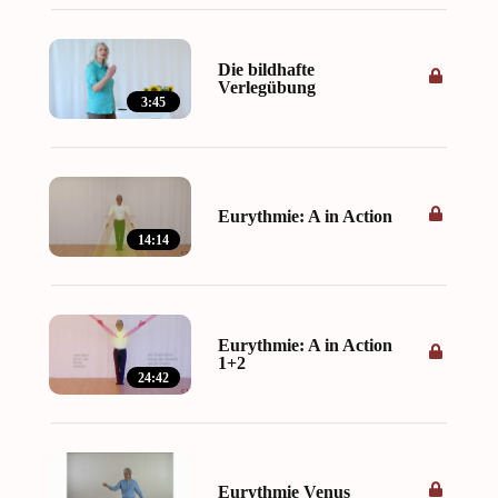
Die bildhafte
Verlegübung
3:45
Eurythmie: A in Action
14:14
Eurythmie: A in Action
1+2
24:42
Eurythmie Venus