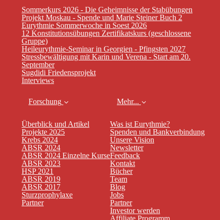
Sommerkurs 2026 - Die Geheimnisse der Stabübungen
Projekt Moskau - Spende und Marie Steiner Buch 2
Eurythmie Sommerwoche in Soest 2026
12 Konstitutionsübungen Zertifikatskurs (geschlossene
Gruppe)
Heileurythmie-Seminar in Georgien - Pfingsten 2027
Stressbewältigung mit Karin und Verena - Start am 20.
September
Sugdidi Friedensprojekt
Interviews
Forschung
Mehr...
Überblick und Artikel
Was ist Eurythmie?
Projekte 2025
Spenden und Bankverbindung
Krebs 2024
Unsere Vision
ABSR 2024
Newsletter
ABSR 2024 Einzelne Kurse
Feedback
ABSR 2023
Kontakt
HSP 2021
Bücher
ABSR 2019
Team
ABSR 2017
Blog
Sturzprophylaxe
Jobs
Partner
Partner
Investor werden
Affiliate Programm