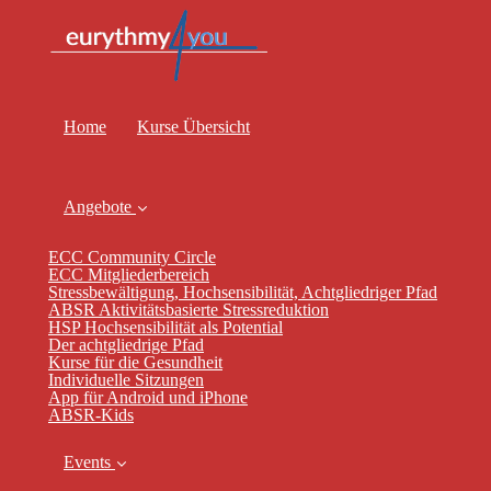
Home
Kurse Übersicht
Angebote
ECC Community Circle
ECC Mitgliederbereich
Stressbewältigung, Hochsensibilität, Achtgliedriger Pfad
ABSR Aktivitätsbasierte Stressreduktion
HSP Hochsensibilität als Potential
Der achtgliedrige Pfad
Kurse für die Gesundheit
Individuelle Sitzungen
App für Android und iPhone
ABSR-Kids
Events