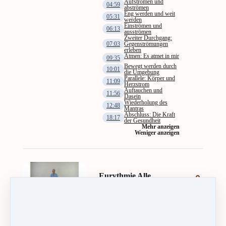
Aufströmen und
04:59
abströmen
Eng werden und weit
05:31
werden
Einströmen und
06:13
ausströmen
Zweiter Durchgang:
07:03
Gegenströmungen
erleben
Atmen: Es atmet in mir
09:35
Bewegt werden durch
10:01
die Umgebung
Parallele: Körper und
11:09
Herzstrom
Auftauchen und
11:56
Dasein
Wiederholung des
12:48
Mantras
Abschluss: Die Kraft
18:17
der Gesundheit
Mehr anzeigen
Weniger anzeigen
Eurythmie Alle
Planeten
14:03