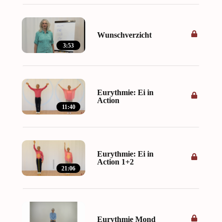
Wunschverzicht
3:53
Eurythmie: Ei in
Action
11:40
Eurythmie: Ei in
Action 1+2
21:06
Eurythmie Mond