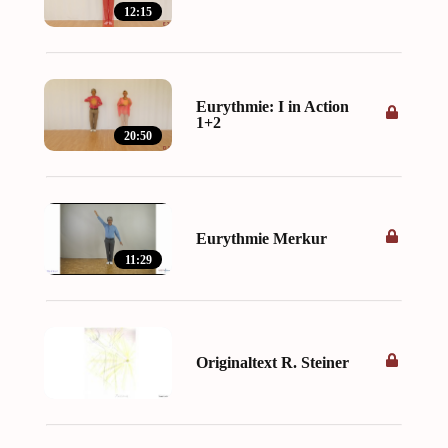
12:15
Eurythmie: I in Action
1+2
20:50
Eurythmie Merkur
11:29
Originaltext R. Steiner