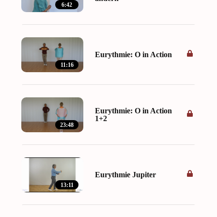
6:42
Eurythmie: O in Action
11:16
Eurythmie: O in Action
1+2
23:48
Eurythmie Jupiter
13:11