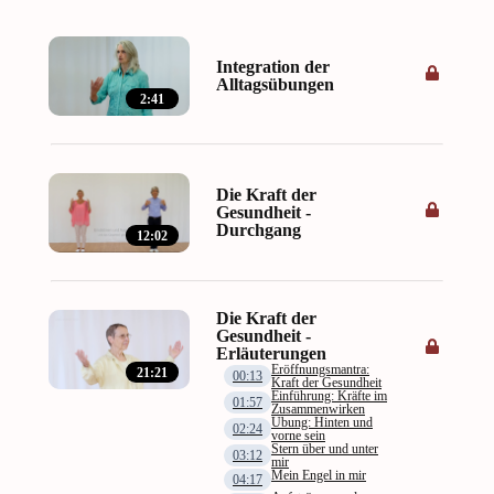
Integration der
Alltagsübungen
2:41
Die Kraft der
Gesundheit -
Durchgang
12:02
Die Kraft der
Gesundheit -
Erläuterungen
Eröffnungsmantra:
21:21
00:13
Kraft der Gesundheit
Einführung: Kräfte im
01:57
Zusammenwirken
Übung: Hinten und
02:24
vorne sein
Stern über und unter
03:12
mir
Mein Engel in mir
04:17