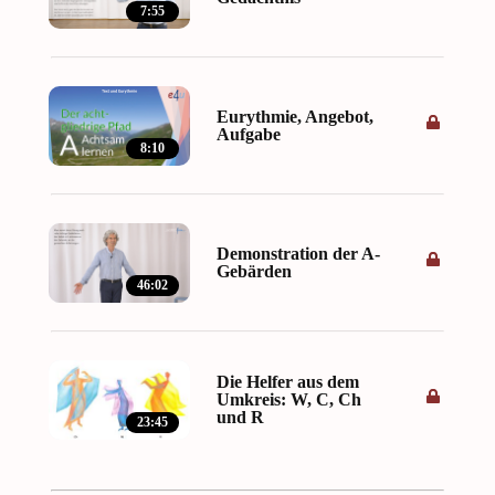
7:55
Eurythmie, Angebot,
Aufgabe
8:10
Demonstration der A-
Gebärden
46:02
Die Helfer aus dem
Umkreis: W, C, Ch
und R
23:45