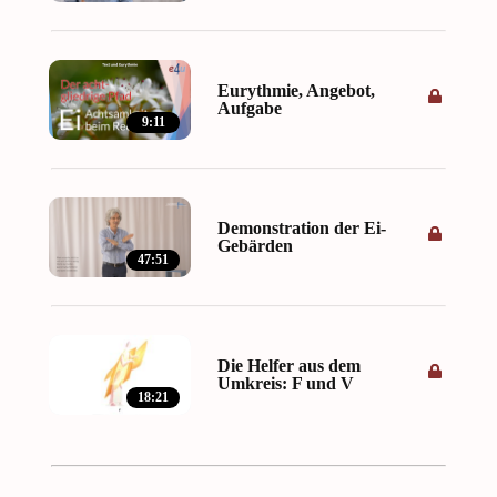
Eurythmie, Angebot,
Aufgabe
9:11
Demonstration der Ei-
Gebärden
47:51
Die Helfer aus dem
Umkreis: F und V
18:21