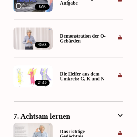
Aufgabe
8:53
Demonstration der O-
Gebärden
46:33
Die Helfer aus dem
Umkreis: G, K und N
24:10
7. Achtsam lernen
Das richtige
Gedächtnis