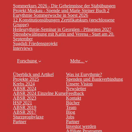
Sommerkurs 2026 - Die Geheimnisse der Stabübungen
Projekt Moskau - Spende und Marie Steiner Buch 2
Eurythmie Sommerwoche in Soest 2026
12 Konstitutionsübungen Zertifikatskurs (geschlossene
Gruppe)
Heileurythmie-Seminar in Georgien - Pfingsten 2027
Stressbewältigung mit Karin und Verena - Start am 20.
September
Sugdidi Friedensprojekt
Interviews
Forschung
Mehr...
Überblick und Artikel
Was ist Eurythmie?
Projekte 2025
Spenden und Bankverbindung
Krebs 2024
Unsere Vision
ABSR 2024
Newsletter
ABSR 2024 Einzelne Kurse
Feedback
ABSR 2023
Kontakt
HSP 2021
Bücher
ABSR 2019
Team
ABSR 2017
Blog
Sturzprophylaxe
Jobs
Partner
Partner
Investor werden
Affiliate Programm