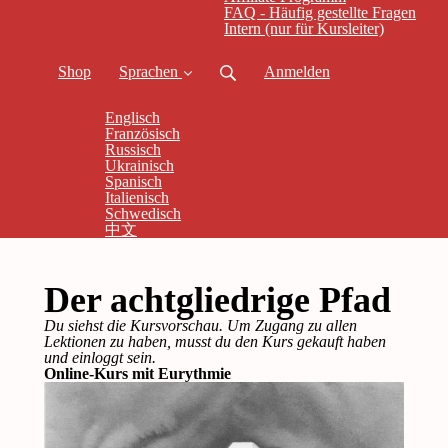
FAQ - Häufig gestellte Fragen
Intern (nur für Kursleiter)
Shop
Sprachen
Anmelden
Englisch
Französisch
Russisch
Ukrainisch
Spanisch
Italienisch
Schwedisch
中文
Der achtgliedrige Pfad
Du siehst die Kursvorschau. Um Zugang zu allen
Lektionen zu haben, musst du den Kurs gekauft haben
und einloggt sein.
Online-Kurs mit Eurythmie