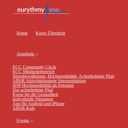
Home
Kurse Übersicht
Angebote
ECC Community Circle
ECC Mitgliederbereich
Stressbewältigung, Hochsensibilität, Achtgliedriger Pfad
ABSR Aktivitätsbasierte Stressreduktion
HSP Hochsensibilität als Potential
Der achtgliedrige Pfad
Kurse für die Gesundheit
Individuelle Sitzungen
App für Android und iPhone
ABSR-Kids
Events