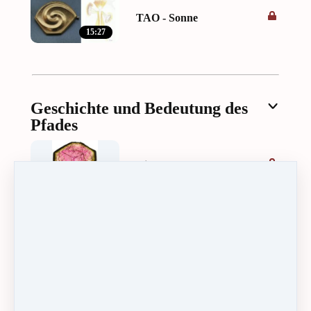
TAO - Sonne
15:27
Geschichte und Bedeutung des
Pfades
Die Stufen des Pfades
Der edle achtfache
Pfad des Gautama
Buddha