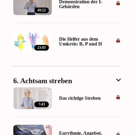
Demonstration der I-
Gebärden
49:22
Die Helfer aus dem
Umkreis: B, P und H
23:05
6. Achtsam streben
Das richtige Streben
7:43
Eurythmie, Angebot,