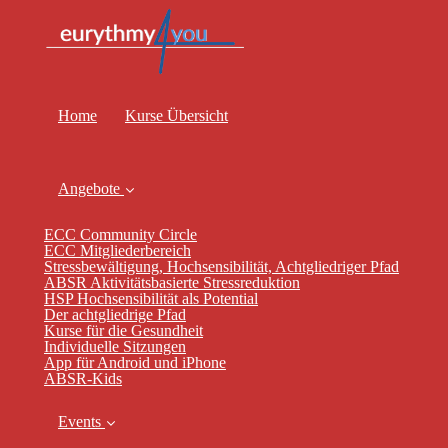
Home
Kurse Übersicht
Angebote
ECC Community Circle
ECC Mitgliederbereich
Stressbewältigung, Hochsensibilität, Achtgliedriger Pfad
ABSR Aktivitätsbasierte Stressreduktion
HSP Hochsensibilität als Potential
Der achtgliedrige Pfad
Kurse für die Gesundheit
Individuelle Sitzungen
App für Android und iPhone
ABSR-Kids
Events