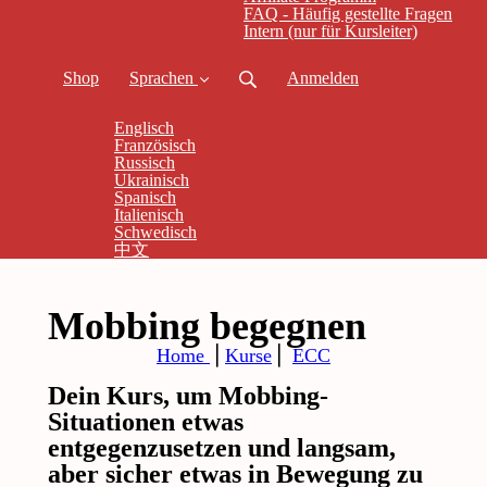
FAQ - Häufig gestellte Fragen
Intern (nur für Kursleiter)
Shop
Sprachen
Anmelden
Englisch
Französisch
Russisch
Ukrainisch
Spanisch
Italienisch
Schwedisch
中文
Mobbing begegnen
Home
⎪
Kurse
⎪
ECC
Dein Kurs, um Mobbing-
Situationen etwas
entgegenzusetzen und langsam,
aber sicher etwas in Bewegung zu