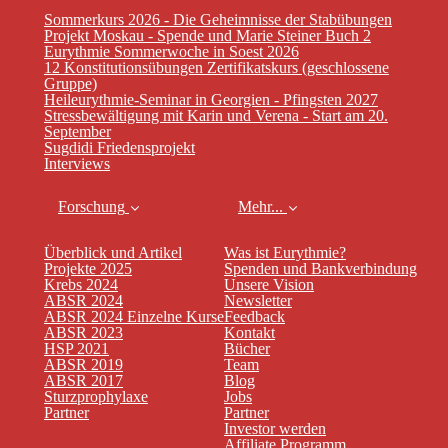
Sommerkurs 2026 - Die Geheimnisse der Stabübungen
Projekt Moskau - Spende und Marie Steiner Buch 2
Eurythmie Sommerwoche in Soest 2026
12 Konstitutionsübungen Zertifikatskurs (geschlossene
Gruppe)
Heileurythmie-Seminar in Georgien - Pfingsten 2027
Stressbewältigung mit Karin und Verena - Start am 20.
September
Sugdidi Friedensprojekt
Interviews
Forschung
Mehr...
Überblick und Artikel
Was ist Eurythmie?
Projekte 2025
Spenden und Bankverbindung
Krebs 2024
Unsere Vision
ABSR 2024
Newsletter
ABSR 2024 Einzelne Kurse
Feedback
ABSR 2023
Kontakt
HSP 2021
Bücher
ABSR 2019
Team
ABSR 2017
Blog
Sturzprophylaxe
Jobs
Partner
Partner
Investor werden
Affiliate Programm