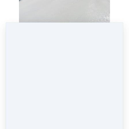
Eurythmie auf Skiern
Frei zwischen Himmel und Erde
Zeig mir den Kurs
Die vier Temperamente
Selbsterkenntnis, die Spass macht.