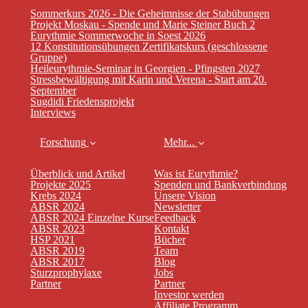
Sommerkurs 2026 - Die Geheimnisse der Stabübungen
Projekt Moskau - Spende und Marie Steiner Buch 2
Eurythmie Sommerwoche in Soest 2026
12 Konstitutionsübungen Zertifikatskurs (geschlossene
Gruppe)
Heileurythmie-Seminar in Georgien - Pfingsten 2027
Stressbewältigung mit Karin und Verena - Start am 20.
September
Sugdidi Friedensprojekt
Interviews
Forschung
Mehr...
Überblick und Artikel
Was ist Eurythmie?
Projekte 2025
Spenden und Bankverbindung
Krebs 2024
Unsere Vision
ABSR 2024
Newsletter
ABSR 2024 Einzelne Kurse
Feedback
ABSR 2023
Kontakt
HSP 2021
Bücher
ABSR 2019
Team
ABSR 2017
Blog
Sturzprophylaxe
Jobs
Partner
Partner
Investor werden
Affiliate Programm