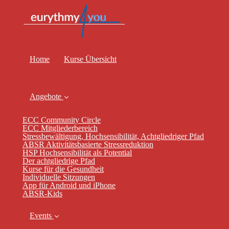
Home
Kurse Übersicht
Angebote
ECC Community Circle
ECC Mitgliederbereich
Stressbewältigung, Hochsensibilität, Achtgliedriger Pfad
ABSR Aktivitätsbasierte Stressreduktion
HSP Hochsensibilität als Potential
Der achtgliedrige Pfad
Kurse für die Gesundheit
Individuelle Sitzungen
App für Android und iPhone
ABSR-Kids
Events