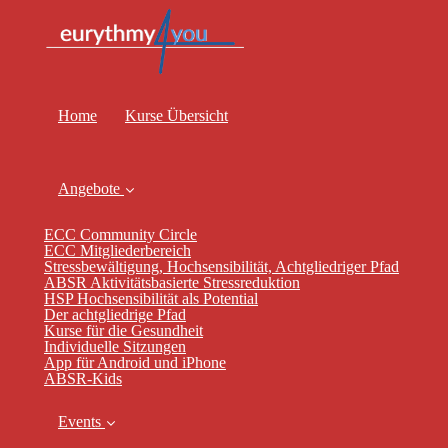
Home
Kurse Übersicht
Angebote
ECC Community Circle
ECC Mitgliederbereich
Stressbewältigung, Hochsensibilität, Achtgliedriger Pfad
ABSR Aktivitätsbasierte Stressreduktion
HSP Hochsensibilität als Potential
Der achtgliedrige Pfad
Kurse für die Gesundheit
Individuelle Sitzungen
App für Android und iPhone
ABSR-Kids
Events