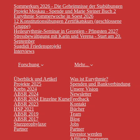
Sommerkurs 2026 - Die Geheimnisse der Stabübungen
Projekt Moskau - Spende und Marie Steiner Buch 2
Eurythmie Sommerwoche in Soest 2026
12 Konstitutionsübungen Zertifikatskurs (geschlossene
Gruppe)
Heileurythmie-Seminar in Georgien - Pfingsten 2027
Stressbewältigung mit Karin und Verena - Start am 20.
September
Sugdidi Friedensprojekt
Interviews
Forschung
Mehr...
Überblick und Artikel
Was ist Eurythmie?
Projekte 2025
Spenden und Bankverbindung
Krebs 2024
Unsere Vision
ABSR 2024
Newsletter
ABSR 2024 Einzelne Kurse
Feedback
ABSR 2023
Kontakt
HSP 2021
Bücher
ABSR 2019
Team
ABSR 2017
Blog
Sturzprophylaxe
Jobs
Partner
Partner
Investor werden
Affiliate Programm