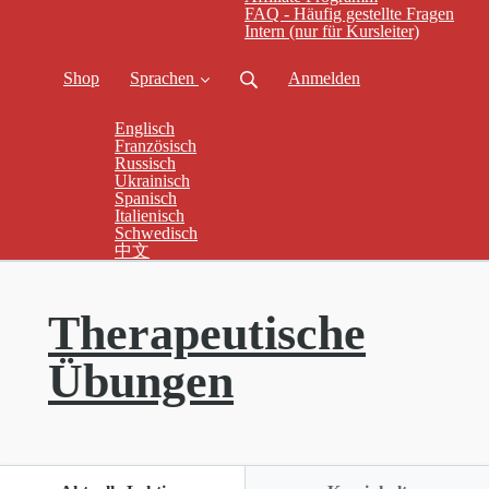
FAQ - Häufig gestellte Fragen
Intern (nur für Kursleiter)
Shop
Sprachen
Anmelden
Englisch
Französisch
Russisch
Ukrainisch
Spanisch
Italienisch
Schwedisch
中文
Therapeutische
Übungen