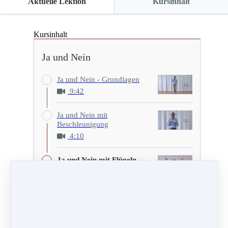
Aktuelle Lektion
Kursinhalt
Kursinhalt
Ja und Nein
Ja und Nein - Grundlagen
9:42
Ja und Nein mit
Beschleunigung
4:10
Ja und Nein mit Flügeln
8:28
Ja und Nein - Entscheiden
mit dem Herzen
4:12