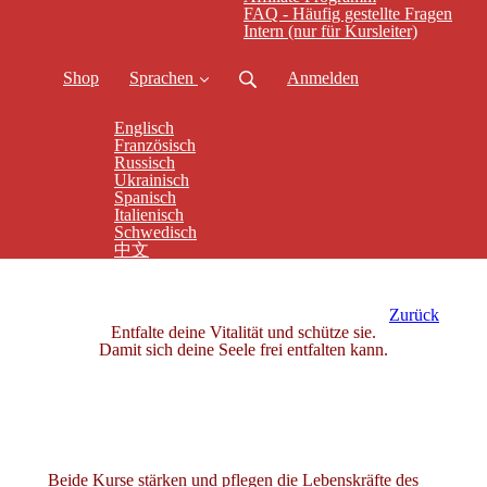
FAQ - Häufig gestellte Fragen
Intern (nur für Kursleiter)
Shop
Sprachen
Anmelden
Englisch
Französisch
Russisch
Ukrainisch
Spanisch
Italienisch
Schwedisch
中文
Zurück
Entfalte deine Vitalität und schütze sie.
Damit sich deine Seele frei entfalten kann.
Beide Kurse stärken und pflegen die Lebenskräfte des