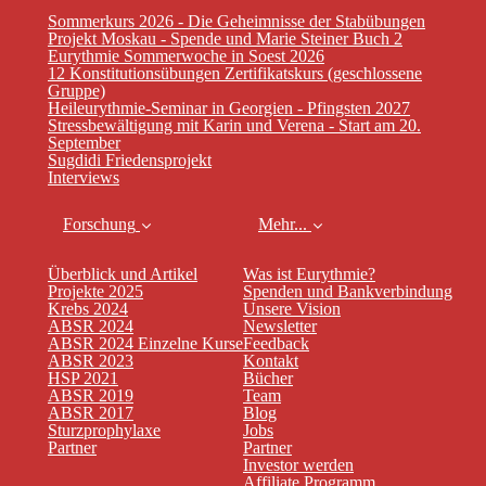
Sommerkurs 2026 - Die Geheimnisse der Stabübungen
Projekt Moskau - Spende und Marie Steiner Buch 2
Eurythmie Sommerwoche in Soest 2026
12 Konstitutionsübungen Zertifikatskurs (geschlossene
Gruppe)
Heileurythmie-Seminar in Georgien - Pfingsten 2027
Stressbewältigung mit Karin und Verena - Start am 20.
September
Sugdidi Friedensprojekt
Interviews
Forschung
Mehr...
Überblick und Artikel
Was ist Eurythmie?
Projekte 2025
Spenden und Bankverbindung
Krebs 2024
Unsere Vision
ABSR 2024
Newsletter
ABSR 2024 Einzelne Kurse
Feedback
ABSR 2023
Kontakt
HSP 2021
Bücher
ABSR 2019
Team
ABSR 2017
Blog
Sturzprophylaxe
Jobs
Partner
Partner
Investor werden
Affiliate Programm