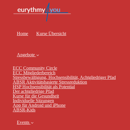
Home
Kurse Übersicht
Angebote
ECC Community Circle
ECC Mitgliederbereich
Stressbewältigung, Hochsensibilität, Achtgliedriger Pfad
ABSR Aktivitätsbasierte Stressreduktion
HSP Hochsensibilität als Potential
Der achtgliedrige Pfad
Kurse für die Gesundheit
Individuelle Sitzungen
App für Android und iPhone
ABSR-Kids
Events