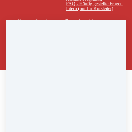
FAQ - Häufig gestellte Fragen
Intern (nur für Kursleiter)
Shop
Sprachen
Anmelden
Englisch
Französisch
Russisch
Ukrainisch
Spanisch
Italienisch
Schwedisch
中文
Ergänzungsvideo zu deinem Kurs
Die
Grundgebärde
des O