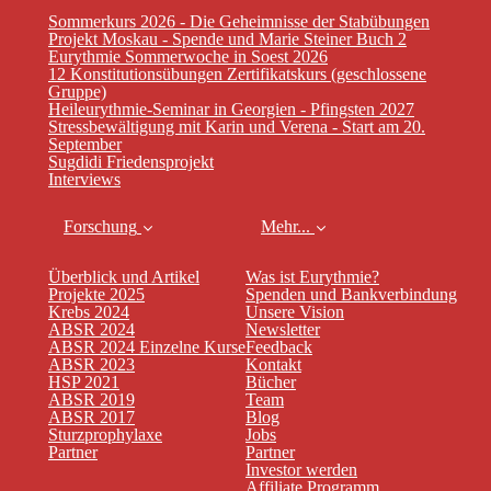
Sommerkurs 2026 - Die Geheimnisse der Stabübungen
Projekt Moskau - Spende und Marie Steiner Buch 2
Eurythmie Sommerwoche in Soest 2026
12 Konstitutionsübungen Zertifikatskurs (geschlossene
Gruppe)
Heileurythmie-Seminar in Georgien - Pfingsten 2027
Stressbewältigung mit Karin und Verena - Start am 20.
September
Sugdidi Friedensprojekt
Interviews
Forschung
Mehr...
Überblick und Artikel
Was ist Eurythmie?
Projekte 2025
Spenden und Bankverbindung
Krebs 2024
Unsere Vision
ABSR 2024
Newsletter
ABSR 2024 Einzelne Kurse
Feedback
ABSR 2023
Kontakt
HSP 2021
Bücher
ABSR 2019
Team
ABSR 2017
Blog
Sturzprophylaxe
Jobs
Partner
Partner
Investor werden
Affiliate Programm