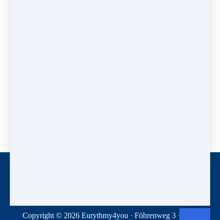
Das Video ist Bestandteil des Kurses
"Die Vokale"
In diesem Video lernst du, wie du dein Herz bis in den
Umkreis weiten, und wie du von dort deine eckigen
Arme in eine runde Gebärde führen kannst.
Wir öffnen diese Seite in einem neuen Tab, dann kannst du einfach zwischen
diesem Ergänzungsvideo und dem Kurs hin- und herwechseln.
Kontakt
Newsletter
Spenden
Geschäftsbedingungen
Datenschutz
Copyright © 2026
Eurythmy4you
·
Föhrenweg 3
·
2560