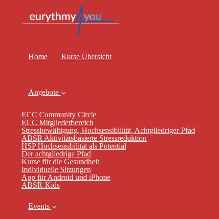
Home
Kurse Übersicht
Angebote
ECC Community Circle
ECC Mitgliederbereich
Stressbewältigung, Hochsensibilität, Achtgliedriger Pfad
ABSR Aktivitätsbasierte Stressreduktion
HSP Hochsensibilität als Potential
Der achtgliedrige Pfad
Kurse für die Gesundheit
Individuelle Sitzungen
App für Android und iPhone
ABSR-Kids
Events