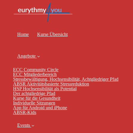
Home
Kurse Übersicht
Angebote
ECC Community Circle
ECC Mitgliederbereich
Stressbewältigung, Hochsensibilität, Achtgliedriger Pfad
ABSR Aktivitätsbasierte Stressreduktion
HSP Hochsensibilität als Potential
Der achtgliedrige Pfad
Kurse für die Gesundheit
Individuelle Sitzungen
App für Android und iPhone
ABSR-Kids
Events