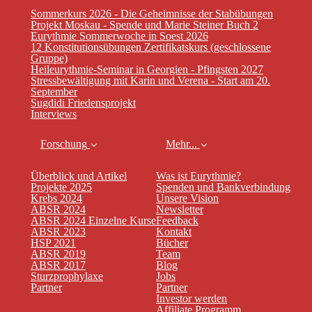
Sommerkurs 2026 - Die Geheimnisse der Stabübungen
Projekt Moskau - Spende und Marie Steiner Buch 2
Eurythmie Sommerwoche in Soest 2026
12 Konstitutionsübungen Zertifikatskurs (geschlossene
Gruppe)
Heileurythmie-Seminar in Georgien - Pfingsten 2027
Stressbewältigung mit Karin und Verena - Start am 20.
September
Sugdidi Friedensprojekt
Interviews
Forschung
Mehr...
Überblick und Artikel
Was ist Eurythmie?
Projekte 2025
Spenden und Bankverbindung
Krebs 2024
Unsere Vision
ABSR 2024
Newsletter
ABSR 2024 Einzelne Kurse
Feedback
ABSR 2023
Kontakt
HSP 2021
Bücher
ABSR 2019
Team
ABSR 2017
Blog
Sturzprophylaxe
Jobs
Partner
Partner
Investor werden
Affiliate Programm