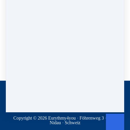
Die Übung "Aufströmen und Abströmen" erfüllt den
Körper auf einfache Weise mit Wohlbefinden, Harmonie
und Gleichgewicht.
Wir öffnen diese Seite in einem neuen Tab, dann kannst du einfach zwischen
diesem Ergänzungsvideo und dem Kurs hin- und herwechseln.
Kontakt
Newsletter
Spenden
Geschäftsbedingungen
Datenschutz
Copyright © 2026
Eurythmy4you
·
Föhrenweg 3
·
2560
Nidau
·
Schweiz