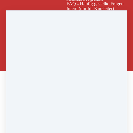
FAQ - Häufig gestellte Fragen
Intern (nur für Kursleiter)
Shop
Sprachen
Anmelden
Englisch
Französisch
Russisch
Ukrainisch
Spanisch
Italienisch
Schwedisch
中文
Ergänzungsvideo zu deinem Kurs
Auf- und
Abströmen
Das Video ist Bestandteil des Kurses
"Ätherische
Grundlagen der Eurythmie"