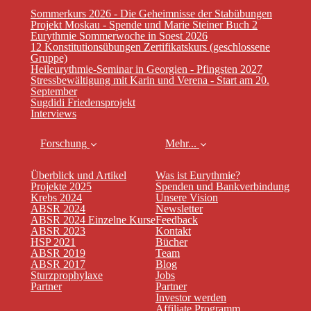
Sommerkurs 2026 - Die Geheimnisse der Stabübungen
Projekt Moskau - Spende und Marie Steiner Buch 2
Eurythmie Sommerwoche in Soest 2026
12 Konstitutionsübungen Zertifikatskurs (geschlossene
Gruppe)
Heileurythmie-Seminar in Georgien - Pfingsten 2027
Stressbewältigung mit Karin und Verena - Start am 20.
September
Sugdidi Friedensprojekt
Interviews
Forschung
Mehr...
Überblick und Artikel
Was ist Eurythmie?
Projekte 2025
Spenden und Bankverbindung
Krebs 2024
Unsere Vision
ABSR 2024
Newsletter
ABSR 2024 Einzelne Kurse
Feedback
ABSR 2023
Kontakt
HSP 2021
Bücher
ABSR 2019
Team
ABSR 2017
Blog
Sturzprophylaxe
Jobs
Partner
Partner
Investor werden
Affiliate Programm