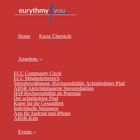
Home
Kurse Übersicht
Angebote
ECC Community Circle
ECC Mitgliederbereich
Stressbewältigung, Hochsensibilität, Achtgliedriger Pfad
ABSR Aktivitätsbasierte Stressreduktion
HSP Hochsensibilität als Potential
Der achtgliedrige Pfad
Kurse für die Gesundheit
Individuelle Sitzungen
App für Android und iPhone
ABSR-Kids
Events