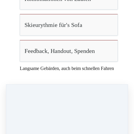
Skieurythmie für's Sofa
Feedback, Handout, Spenden
Langsame Gebärden, auch beim schnellen Fahren
Langsamkeit ist voller Energie. Stellen Sie sich
zum Beispiel einen Stab vor, der auf dem Boden
liegt. Wenn Sie ihn an einem Ende mit dem
Finger langsam vorwärtsschieben, ist diese
Vorwärtsbewegung sofort am anderen Ende
angekommen, obwohl sich der Stab selbst nur
langsam bewegt. Genauso kann unser
Energiekörper eine Bewegung unendlich schnell
weitergeben, auch wenn er sich selbst nur
langsam bewegt.