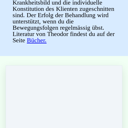
Krankheitsbild und die individuelle
Konstitution des Klienten zugeschnitten
sind. Der Erfolg der Behandlung wird
unterstützt, wenn du die
Bewegungsfolgen regelmässig übst.
Literatur von Theodor findest du auf der
Seite
Bücher.
Wunderbar abrunden kannst du
deinen Aufenthalt
mit einer
Berührungs- und
Kosmetikbehandlung
bei
Carmen
Ritter
. Carmen ist Dr. Hauschka
Naturkosmetikerin und erweitert diese
Art der Behandlungen mit
craniosacralen Elementen. Ihre
Berührungen sind sanft, rhythmisch und