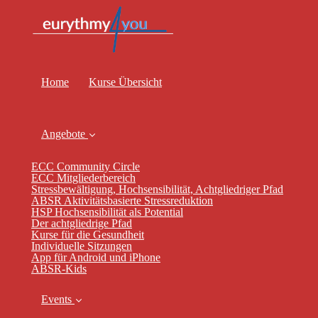
Home
Kurse Übersicht
Angebote
ECC Community Circle
ECC Mitgliederbereich
Stressbewältigung, Hochsensibilität, Achtgliedriger Pfad
ABSR Aktivitätsbasierte Stressreduktion
HSP Hochsensibilität als Potential
Der achtgliedrige Pfad
Kurse für die Gesundheit
Individuelle Sitzungen
App für Android und iPhone
ABSR-Kids
Events