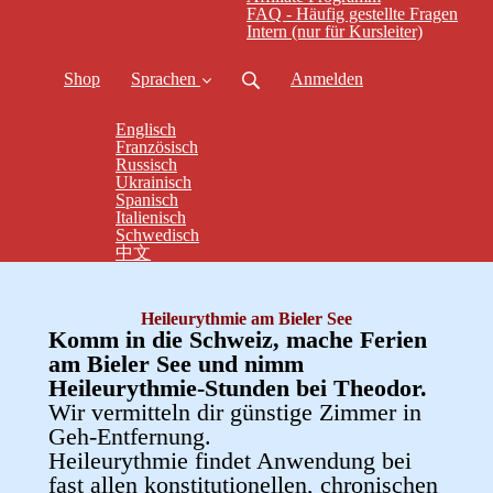
FAQ - Häufig gestellte Fragen
Intern (nur für Kursleiter)
Shop
Sprachen
Anmelden
Englisch
Französisch
Russisch
Ukrainisch
Spanisch
Italienisch
Schwedisch
中文
Heileurythmie am Bieler See
Komm in die Schweiz, mache Ferien
am Bieler See und nimm
Heileurythmie-Stunden bei Theodor.
Wir vermitteln dir günstige Zimmer in
Geh-Entfernung.
Heileurythmie findet Anwendung bei
fast allen konstitutionellen, chronischen