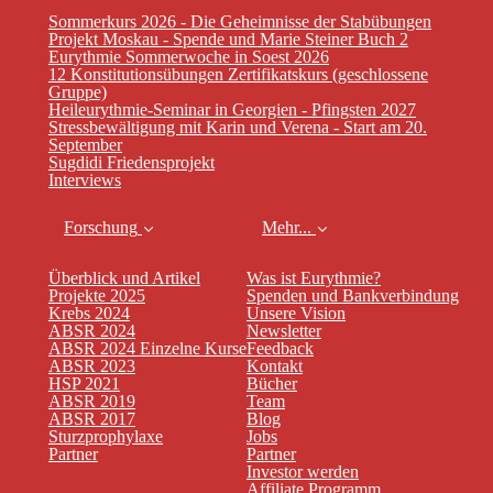
Sommerkurs 2026 - Die Geheimnisse der Stabübungen
Projekt Moskau - Spende und Marie Steiner Buch 2
Eurythmie Sommerwoche in Soest 2026
12 Konstitutionsübungen Zertifikatskurs (geschlossene
Gruppe)
Heileurythmie-Seminar in Georgien - Pfingsten 2027
Stressbewältigung mit Karin und Verena - Start am 20.
September
Sugdidi Friedensprojekt
Interviews
Forschung
Mehr...
Überblick und Artikel
Was ist Eurythmie?
Projekte 2025
Spenden und Bankverbindung
Krebs 2024
Unsere Vision
ABSR 2024
Newsletter
ABSR 2024 Einzelne Kurse
Feedback
ABSR 2023
Kontakt
HSP 2021
Bücher
ABSR 2019
Team
ABSR 2017
Blog
Sturzprophylaxe
Jobs
Partner
Partner
Investor werden
Affiliate Programm