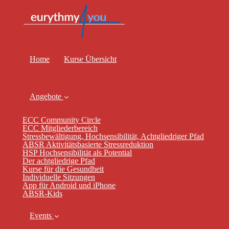
Home
Kurse Übersicht
Angebote
ECC Community Circle
ECC Mitgliederbereich
Stressbewältigung, Hochsensibilität, Achtgliedriger Pfad
ABSR Aktivitätsbasierte Stressreduktion
HSP Hochsensibilität als Potential
Der achtgliedrige Pfad
Kurse für die Gesundheit
Individuelle Sitzungen
App für Android und iPhone
ABSR-Kids
Events