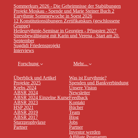
Sommerkurs 2026 - Die Geheimnisse der Stabübungen
Projekt Moskau - Spende und Marie Steiner Buch 2
Eurythmie Sommerwoche in Soest 2026
12 Konstitutionsübungen Zertifikatskurs (geschlossene
Gruppe)
Heileurythmie-Seminar in Georgien - Pfingsten 2027
Stressbewältigung mit Karin und Verena - Start am 20.
September
Sugdidi Friedensprojekt
Interviews
Forschung
Mehr...
Überblick und Artikel
Was ist Eurythmie?
Projekte 2025
Spenden und Bankverbindung
Krebs 2024
Unsere Vision
ABSR 2024
Newsletter
ABSR 2024 Einzelne Kurse
Feedback
ABSR 2023
Kontakt
HSP 2021
Bücher
ABSR 2019
Team
ABSR 2017
Blog
Sturzprophylaxe
Jobs
Partner
Partner
Investor werden
Affiliate Programm